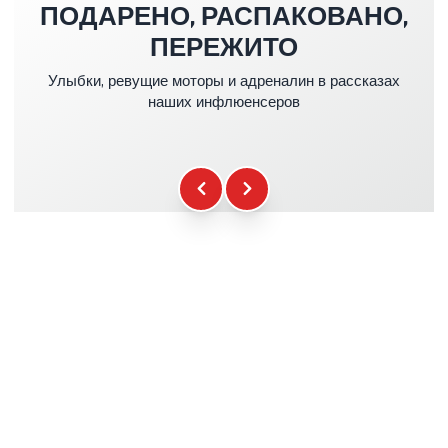
ПОДАРЕНО, РАСПАКОВАНО,
Страховка Kasko & RC
+39.00€
ПЕРЕЖИТО
Улыбки, ревущие моторы и адреналин в рассказах
Топливо
+16.00€
наших инфлюенсеров
Гаджеты WCR
+12.00€
Сертификат Участия
+5.00€
Брифинг Безопасности
+15.00€
Техническая Помощь
+20.00€