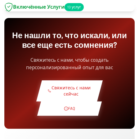
Включённые Услуги
13
услуг
Парковка
+2.00€
Не нашли то, что искали, или
Доступ в Pit-Lane
+5.00€
все еще есть сомнения?
Снэк Уголок
+5.00€
Свяжитесь с нами, чтобы создать
персонализированный опыт для вас
Теоретический Курс
+30.00€
Свяжитесь с нами
Ознакомительный Круг
+19.00€
сейчас
FAQ
Эксклюзивная Трасса
+29.00€
Пилот Инструктор
+49.00€