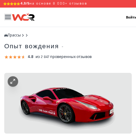
4,9/5
на основе 8 000+ отзывов
Войти
Трассы
Опыт вождения
-
4.8
из 2 847 проверенных отзывов