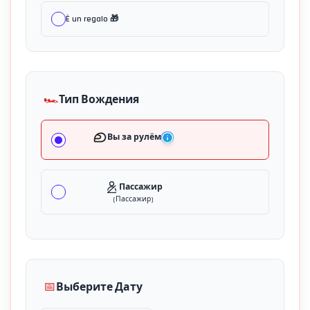
È un regalo 🎁
🏎️
Тип Вождения
Вы за рулём
Пассажир
(
Пассажир
)
📅
Выберите Дату