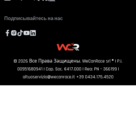
FAQ
ПОДПИСАТЬСЯ
Сотрудничайте с нами
Подписывайтесь на нас
©
2026
Все Права Защищены. WeCanRace srl ® | P.I.
00951680941 | Cap. Soc. €417.000 | Rea: PN – 366199
|
altuoservizio@wecanrace.it
+39 0434.175.4520