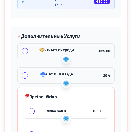
€
20.00
pass
⭐
Дополнительные Услуги
VIP/Без очереди
€
25.00
FLEX и ПОГОДА
20%
🎥
Opzioni Video
Video Selfie
€
15.00