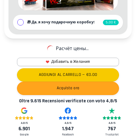
🎁
Да, я хочу подарочную коробку!
5,00 €
Расчёт цены...
Добавить в Желания
Контакты
AGGIUNGI AL CARRELLO
— €
0.00
Acquista ora
Oltre
9.615
Recensioni verificate con voto
4,8
/5
4,8
/5
4,9
/5
4,8
/5
6.901
1.947
767
Google
Facebook
Trustpilot