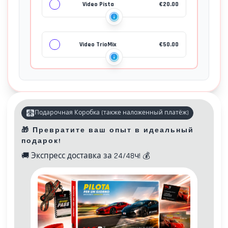
Video Pista
€
20.00
Video TrioMix
€
50.00
Подарочная Коробка
(
также наложенный платёж
)
🎁
Превратите ваш опыт в идеальный
подарок!
🚚
Экспресс доставка за 24/48ч!
💰