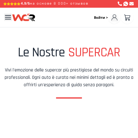
4,9/5
на основе 8 000+ отзывов
Войти >
Наши Суперавто
Le Nostre
SUPERCAR
Vivi l'emozione delle supercar più prestigiose del mondo su circuiti
professionali. Ogni auto è curata nei minimi dettagli ed è pronta a
offrirti un'esperienza di guida senza paragoni.