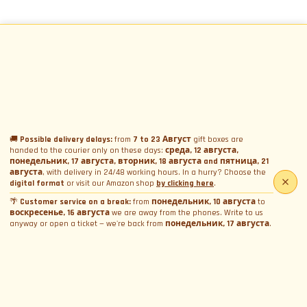
🚚
Possible delivery delays:
from
7 to 23 Август
gift boxes are
handed to the courier only on these days:
среда, 12 августа,
понедельник, 17 августа, вторник, 18 августа and пятница, 21
августа
, with delivery in 24/48 working hours. In a hurry? Choose the
digital format
or visit our Amazon shop
by clicking here
.
🌴
Customer service on a break:
from
понедельник, 10 августа
to
воскресенье, 16 августа
we are away from the phones. Write to us
anyway or open a ticket — we're back from
понедельник, 17 августа
.