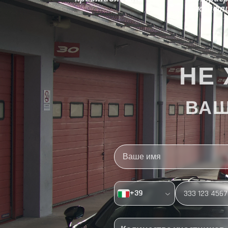
конфл
НЕ 
ВАШ
+
39
Контакты