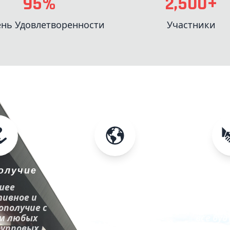
95%
2,500+
нь Удовлетворенности
Участники
олучие
Имидж
Лоял
шее
Лучший имидж вашей
Менеджеры
тивное и
компании и вашего
сотру
ополучие с
бренда!
продавцы
м любых
все бу
рупповых
лоял