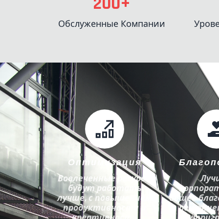
200+
Обслуженные Компании
Урове
Оптимизация
Благоп
Вовлеченные ресурсы
Луч
будут работать
корпора
лучше, с повышением
общее благ
продуктивности и
решение
креативности
внутриг