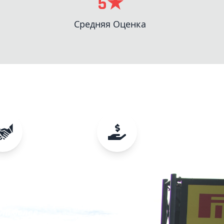
5★
Средняя Оценка
ьность
Налоговые
Льготы
, клиенты,
дники,
И наконец... но не
, агенты -
менее важно...100%
дут более
льготы по
ьными.