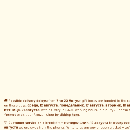
Подписаться на рассылку
Меню
Трассы и Даты
Опыт
Календарь Событий
Наши Суперкары
Водить суперкар на трассе
Имя
*
Подарить комплект
Аренда
Викторина Ferrari и Lamborghini
Подарить Подарочную Карту
Корпоративные пакеты
Аренда для свадьбы
Политика Конфиденциальности
Курсы Вождения
Бронирование
Аренда для фото и видео
Политика Cookies
Email
*
Дни трека
Съёмка
Забронировать дату
Общие Условия Продажи
WeCanSail
Аренда симуляторов
О Нас
Активация комплекта
Управление согласием на Cookies
🚚
Possible delivery delays:
from
7 to 23 Август
gift boxes are handed to the co
Кто мы
Провинция
*
on these days:
среда, 12 августа, понедельник, 17 августа, вторник, 18 а
Контакты
Почему мы?
пятница, 21 августа
, with delivery in 24/48 working hours. In a hurry? Choose
format
or visit our Amazon shop
by clicking here
.
Блог и новости
Свяжитесь с нами
🌴
Customer service on a break:
from
понедельник, 10 августа
to
воскресен
Отзывы
Подать жалобу. Скажите боссу
августа
we are away from the phones. Write to us anyway or open a ticket — we'
Общие условия продажи
Продолжая, я даю согласие на обработку моих персональных данных