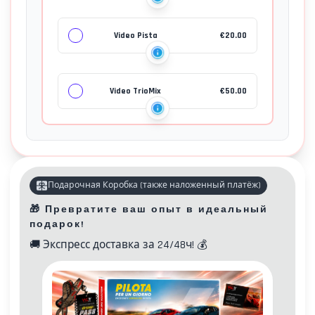
Video Pista
€
20.00
Video TrioMix
€
50.00
Подарочная Коробка
(
также наложенный платёж
)
🎁
Превратите ваш опыт в идеальный
подарок!
🚚
Экспресс доставка за 24/48ч!
💰