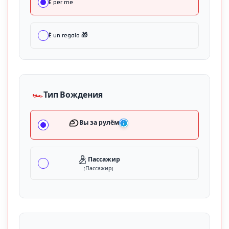
È per me
È un regalo 🎁
🏎️
Тип Вождения
Вы за рулём
Пассажир
(
Пассажир
)