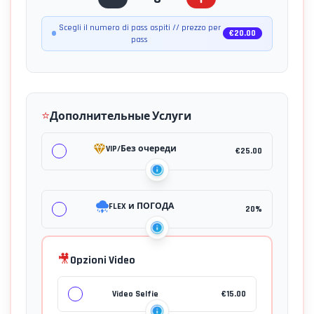
Scegli il numero di pass ospiti // prezzo per
€
20.00
pass
⭐
Дополнительные Услуги
VIP/Без очереди
€
25.00
FLEX и ПОГОДА
20%
🎥
Opzioni Video
Video Selfie
€
15.00