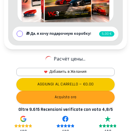
🎁
Да, я хочу подарочную коробку!
5,00 €
Расчёт цены...
Добавить в Желания
Контакты
AGGIUNGI AL CARRELLO
— €
0.00
Acquista ora
Oltre
9.615
Recensioni verificate con voto
4,8
/5
4,8
/5
4,9
/5
4,8
/5