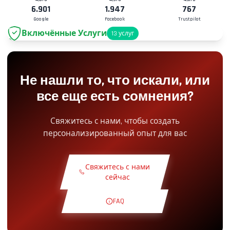
6.901
1.947
767
Google
Facebook
Trustpilot
Включённые Услуги
13
услуг
Парковка
+2.00€
Не нашли то, что искали, или
Доступ в Pit-Lane
+5.00€
все еще есть сомнения?
Снэк Уголок
+5.00€
Свяжитесь с нами, чтобы создать
персонализированный опыт для вас
Теоретический Курс
+30.00€
Свяжитесь с нами
Ознакомительный Круг
+19.00€
сейчас
FAQ
Эксклюзивная Трасса
+29.00€