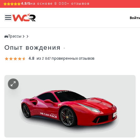
4,9/5
на основе 8 000+ отзывов
Войти
Трассы
Опыт вождения
-
4.8
из 2 847 проверенных отзывов