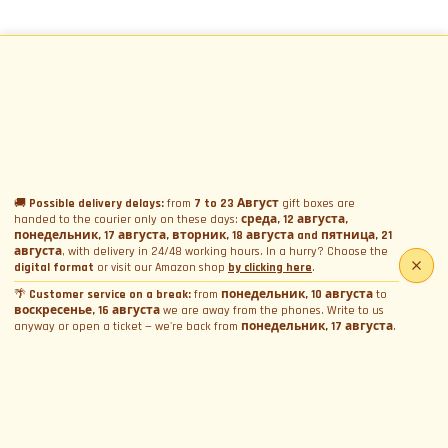
🚚
Possible delivery delays:
from
7 to 23 Август
gift boxes are
handed to the courier only on these days:
среда, 12 августа,
понедельник, 17 августа, вторник, 18 августа and пятница, 21
августа
, with delivery in 24/48 working hours. In a hurry? Choose the
digital format
or visit our Amazon shop
by clicking here
.
🌴
Customer service on a break:
from
понедельник, 10 августа
to
воскресенье, 16 августа
we are away from the phones. Write to us
anyway or open a ticket — we're back from
понедельник, 17 августа
.