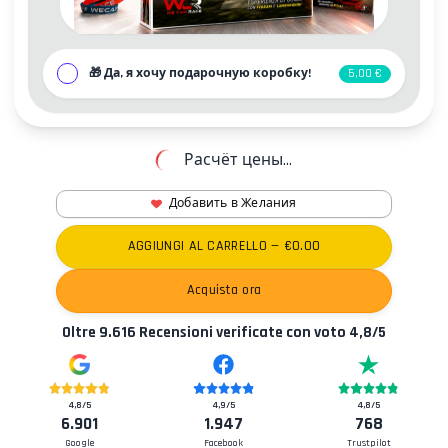
🎁
Да, я хочу подарочную коробку!
5,00 €
Расчёт цены...
Добавить в Желания
Контакты
AGGIUNGI AL CARRELLO
— €
0.00
Acquista ora
Oltre
9.616
Recensioni verificate con voto
4,8
/5
4,8
/5
4,9
/5
4,8
/5
6.901
1.947
768
Google
Facebook
Trustpilot