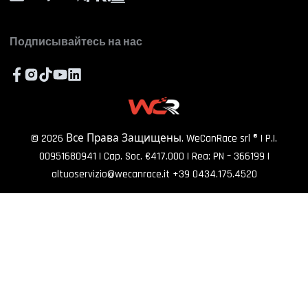
FAQ
ПОДПИСАТЬСЯ
Сотрудничайте с нами
Подписывайтесь на нас
©
2026
Все Права Защищены. WeCanRace srl ® | P.I.
00951680941 | Cap. Soc. €417.000 | Rea: PN – 366199
|
altuoservizio@wecanrace.it
+39 0434.175.4520