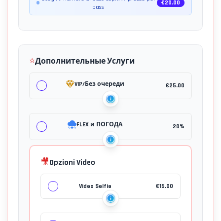
€
20.00
pass
⭐
Дополнительные Услуги
VIP/Без очереди
€
25.00
FLEX и ПОГОДА
20%
🎥
Opzioni Video
Video Selfie
€
15.00