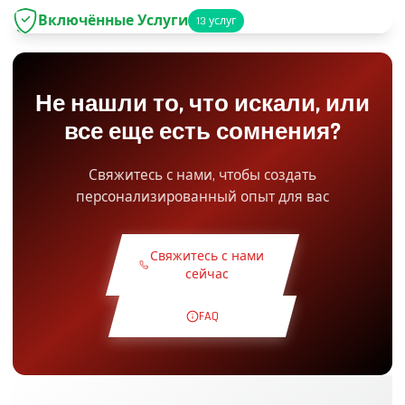
Включённые Услуги
13
услуг
Парковка
+2.00€
Не нашли то, что искали, или
Доступ в Pit-Lane
+5.00€
все еще есть сомнения?
Снэк Уголок
+5.00€
Свяжитесь с нами, чтобы создать
персонализированный опыт для вас
Теоретический Курс
+30.00€
Свяжитесь с нами
Ознакомительный Круг
+19.00€
сейчас
FAQ
Эксклюзивная Трасса
+29.00€
Пилот Инструктор
+49.00€