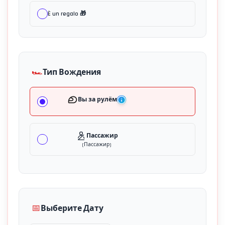
È un regalo 🎁
🏎️
Тип Вождения
Вы за рулём
Пассажир
(
Пассажир
)
📅
Выберите Дату