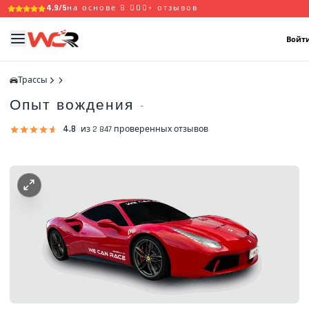
4,9/5
на основе 8 000+ отзывов
Войти
Трассы
Опыт вождения
-
4.8
из 2 847 проверенных отзывов