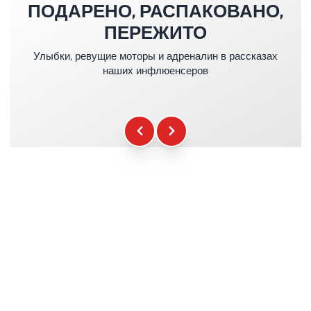
ПОДАРЕНО, РАСПАКОВАНО,
Страховка Kasko & RC
+39.00€
ПЕРЕЖИТО
Улыбки, ревущие моторы и адреналин в рассказах
Топливо
+16.00€
наших инфлюенсеров
Гаджеты WCR
+12.00€
Сертификат Участия
+5.00€
Брифинг Безопасности
+15.00€
Техническая Помощь
+20.00€