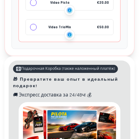
Video Pista
€
20.00
Video TrioMix
€
50.00
Подарочная Коробка
(
также наложенный платёж
)
🎁
Превратите ваш опыт в идеальный
подарок!
🚚
Экспресс доставка за 24/48ч!
💰