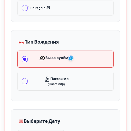
È un regalo 🎁
🏎️
Тип Вождения
Вы за рулём
Пассажир
(
Пассажир
)
📅
Выберите Дату