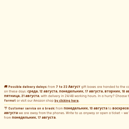
Подписаться на рассылку
Меню
Трассы и Даты
Опыт
Календарь Событий
Наши Суперкары
Водить суперкар на трассе
Имя
*
Подарить комплект
Аренда
Викторина Ferrari и Lamborghini
Подарить Подарочную Карту
Корпоративные пакеты
Аренда для свадьбы
Политика Конфиденциальности
Курсы Вождения
Бронирование
Аренда для фото и видео
Политика Cookies
Email
*
Дни трека
Съёмка
Забронировать дату
Общие Условия Продажи
WeCanSail
Аренда симуляторов
О Нас
Активация комплекта
Управление согласием на Cookies
🚚
Possible delivery delays:
from
7 to 23 Август
gift boxes are handed to the co
Кто мы
on these days:
среда, 12 августа, понедельник, 17 августа, вторник, 18 а
Провинция
*
Контакты
пятница, 21 августа
, with delivery in 24/48 working hours. In a hurry? Choose
Почему мы?
format
or visit our Amazon shop
by clicking here
.
Блог и новости
Свяжитесь с нами
🌴
Customer service on a break:
from
понедельник, 10 августа
to
воскресен
Отзывы
августа
we are away from the phones. Write to us anyway or open a ticket — we'
Подать жалобу. Скажите боссу
Общие условия продажи
Продолжая, я даю согласие на обработку моих персональных данных
from
понедельник, 17 августа
.
принимаю
политику конфиденциальности
Работайте с нами
Helpdesk