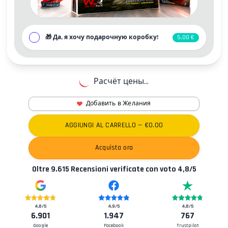
🎁
Да, я хочу подарочную коробку!
5,00 €
Расчёт цены...
Добавить в Желания
Контакты
AGGIUNGI AL CARRELLO
— €
0.00
Acquista ora
Oltre
9.615
Recensioni verificate con voto
4,8
/5
4,8
/5
4,9
/5
4,8
/5
6.901
1.947
767
Google
Facebook
Trustpilot