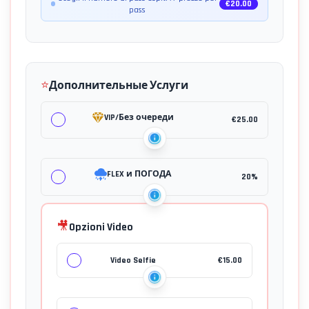
€
20.00
pass
⭐
Дополнительные Услуги
VIP/Без очереди
€
25.00
FLEX и ПОГОДА
20%
🎥
Opzioni Video
Video Selfie
€
15.00