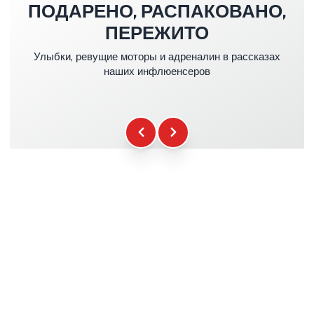
ПОДАРЕНО, РАСПАКОВАНО,
Страховка Kasko & RC
+39.00€
ПЕРЕЖИТО
Улыбки, ревущие моторы и адреналин в рассказах
Топливо
+16.00€
наших инфлюенсеров
Гаджеты WCR
+12.00€
Сертификат Участия
+5.00€
Брифинг Безопасности
+15.00€
Техническая Помощь
+20.00€