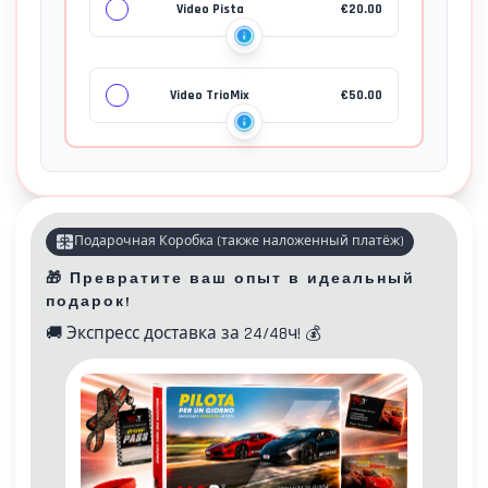
Video Pista
€
20.00
Video TrioMix
€
50.00
Подарочная Коробка
(
также наложенный платёж
)
🎁
Превратите ваш опыт в идеальный
подарок!
🚚
Экспресс доставка за 24/48ч!
💰