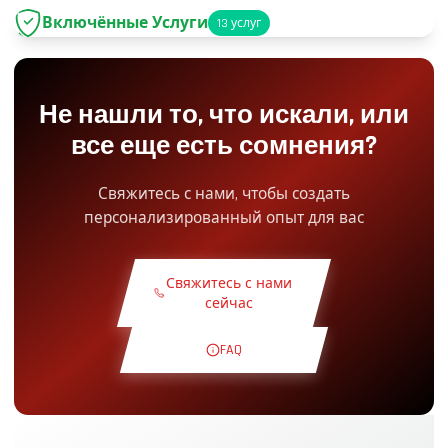
Включённые Услуги
13
услуг
Парковка
+2.00€
Не нашли то, что искали, или
Доступ в Pit-Lane
+5.00€
все еще есть сомнения?
Снэк Уголок
+5.00€
Свяжитесь с нами, чтобы создать
персонализированный опыт для вас
Теоретический Курс
+30.00€
Свяжитесь с нами
Ознакомительный Круг
+19.00€
сейчас
FAQ
Эксклюзивная Трасса
+29.00€
Пилот Инструктор
+49.00€