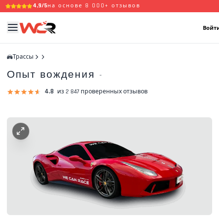
4,9/5
на основе 8 000+ отзывов
Войти
Трассы
Опыт вождения
-
4.8
из 2 847 проверенных отзывов