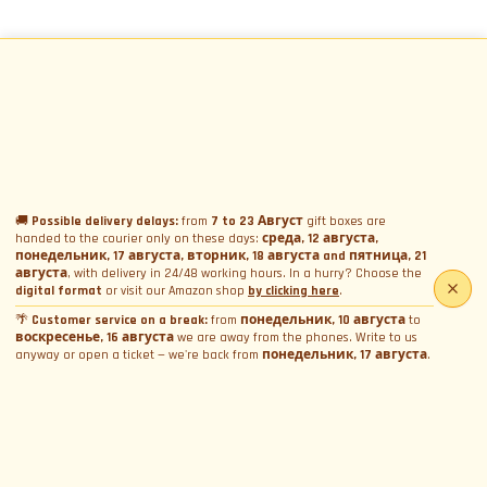
🚚
Possible delivery delays:
from
7 to 23 Август
gift boxes are
handed to the courier only on these days:
среда, 12 августа,
понедельник, 17 августа, вторник, 18 августа and пятница, 21
августа
, with delivery in 24/48 working hours. In a hurry? Choose the
digital format
or visit our Amazon shop
by clicking here
.
🌴
Customer service on a break:
from
понедельник, 10 августа
to
воскресенье, 16 августа
we are away from the phones. Write to us
anyway or open a ticket — we're back from
понедельник, 17 августа
.