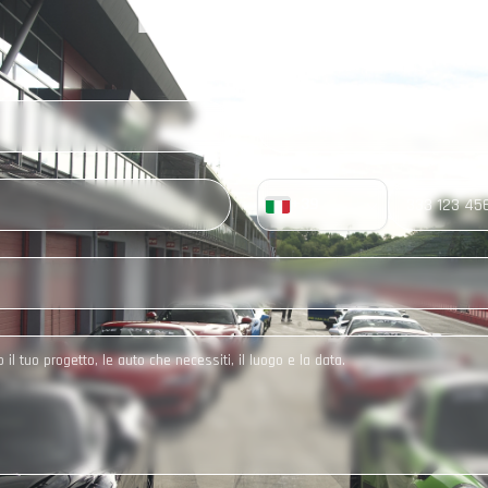
LE ORE
+
39