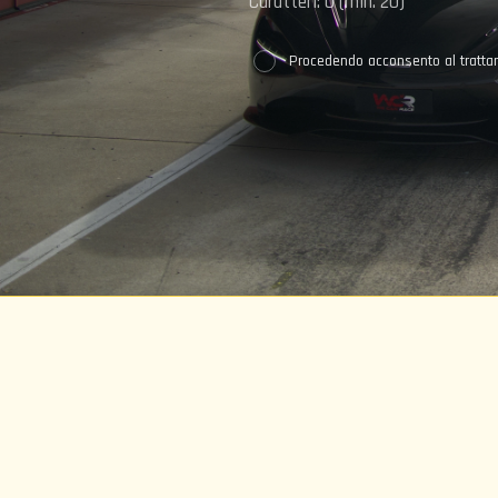
Caratteri:
0
(min. 20)
Procedendo acconsento al trattame