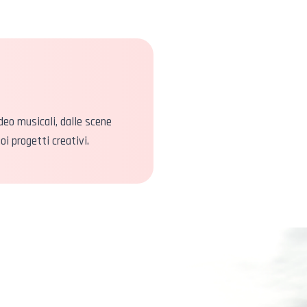
deo musicali, dalle scene
i progetti creativi.
AMO A TUTTE