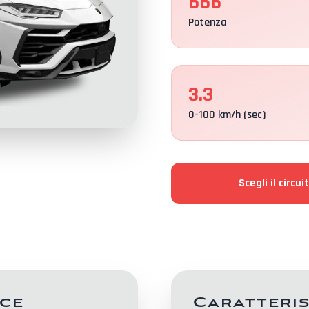
666
Potenza
3.3
0-100 km/h (sec)
Scegli il circui
ce
Caratteri