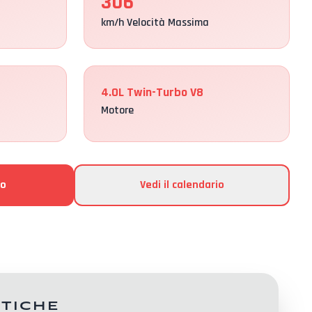
306
km/h Velocità Massima
4.0L Twin-Turbo V8
Motore
to
Vedi il calendario
stiche