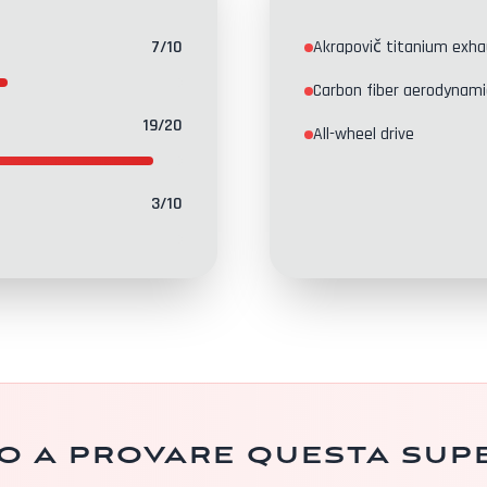
7
/10
Akrapovič titanium exh
Carbon fiber aerodynami
19
/20
All-wheel drive
3
/10
o a provare questa sup