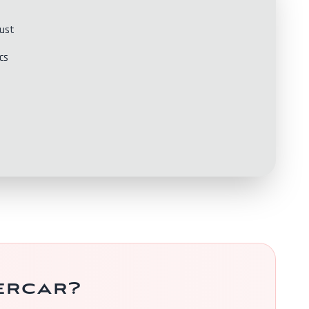
aust
cs
ercar?