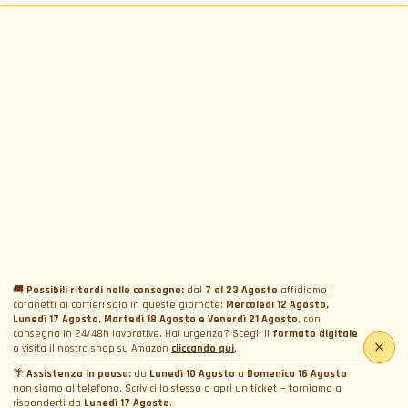
🚚
Possibili ritardi nelle consegne:
dal
7 al 23 Agosto
affidiamo i
cofanetti ai corrieri solo in queste giornate:
Mercoledì 12 Agosto,
Lunedì 17 Agosto, Martedì 18 Agosto e Venerdì 21 Agosto
, con
consegna in 24/48h lavorative. Hai urgenza? Scegli il
formato digitale
o visita il nostro shop su Amazon
cliccando qui
.
🌴
Assistenza in pausa:
da
Lunedì 10 Agosto
a
Domenica 16 Agosto
non siamo al telefono. Scrivici lo stesso o apri un ticket — torniamo a
risponderti da
Lunedì 17 Agosto
.