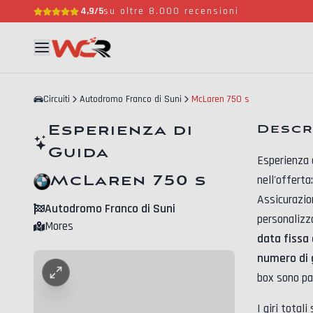
4,9/5
su oltre 8.000 recensioni
Circuiti
Autodromo Franco di Suni
McLaren 750 s
Esperienza di
Descr
Guida
Esperienza 
McLaren 750 s
nell'offerta
Assicurazio
Autodromo Franco di Suni
personalizza
Mores
data fissa
numero di g
box sono par
I giri total