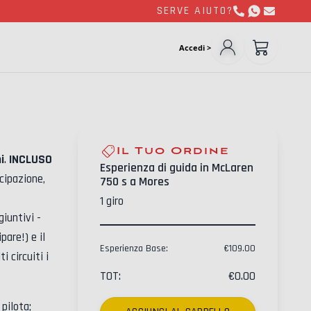
SERVE AIUTO?
Accedi >
Il Tuo Ordine
i
.
INCLUSO
Esperienza di guida in McLaren
cipazione,
750 s a Mores
1
giro
giuntivi -
are!) e il
Esperienza Base
:
€
109.00
i circuiti i
TOT
:
€
0.00
pilota;