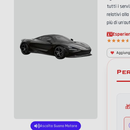
tutti i serv
relativi alla
più di un'au
Esperie
Aggiungi
Pe

Ascolta Suono Motore