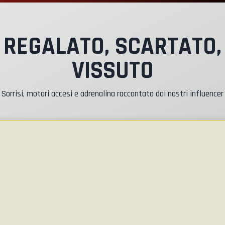
ilota Istruttore
REGALATO, SCARTATO,
VISSUTO
ssicurazione Kasko & RC
Sorrisi, motori accesi e adrenalina raccontato dai nostri influencer
arburante
adget WCR
ttestato di partecipazione
riefing Sicurezza