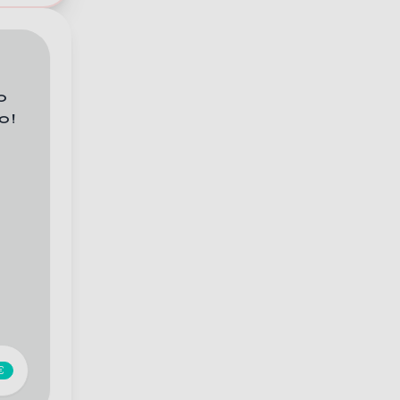
o
o!
€