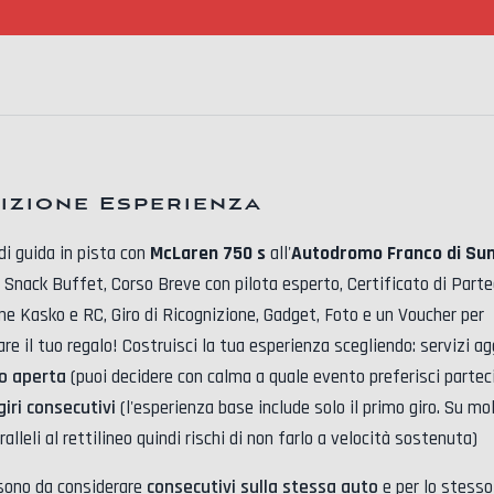
izione Esperienza
di guida in pista con
McLaren 750 s
all'
Autodromo Franco di Sun
:
Snack Buffet, Corso Breve con pilota esperto, Certificato di Parte
ne Kasko e RC, Giro di Ricognizione, Gadget, Foto
e un Voucher per
re il tuo regalo! Costruisci la tua esperienza scegliendo: servizi ag
 o aperta
(puoi decidere con calma a quale evento preferisci partecip
iri consecutivi
(l'esperienza base include solo il primo giro. Su molt
alleli al rettilineo quindi rischi di non farlo a velocità sostenuta)
i sono da considerare
consecutivi sulla stessa auto
e per lo stesso 