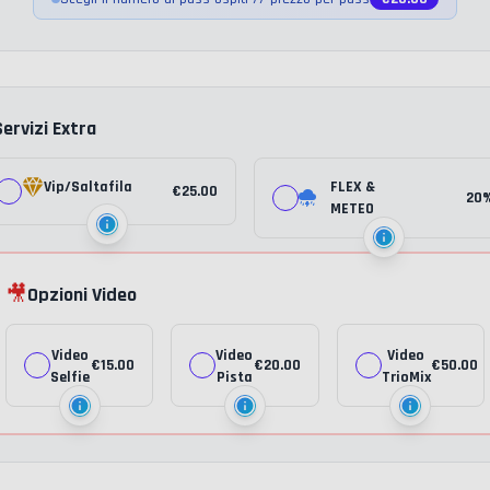
Servizi Extra
Vip/Saltafila
FLEX &
€
25.00
20
METEO
🎥
Opzioni Video
Video
Video
Video
€
15.00
€
20.00
€
50.00
Selfie
Pista
TrioMix