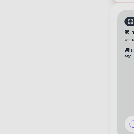
🎁
pe
🚚
C
escl