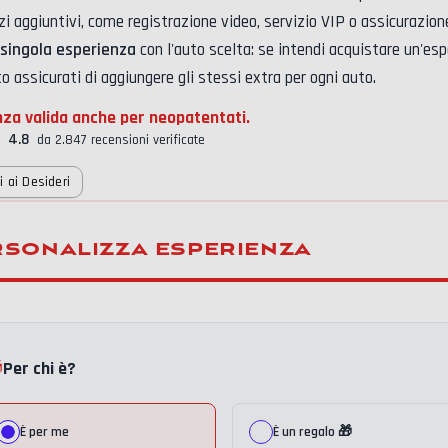
izi aggiuntivi, come
registrazione video, servizio VIP o assicurazio
singola esperienza
con l'auto scelta: se intendi acquistare un'es
to assicurati di aggiungere gli stessi extra per ogni auto.
nza valida anche per neopatentati.
4.8
da 2.847 recensioni verificate
 ai Desideri
rsonalizza esperienza

Per chi è?
È per me
È un regalo 🎁