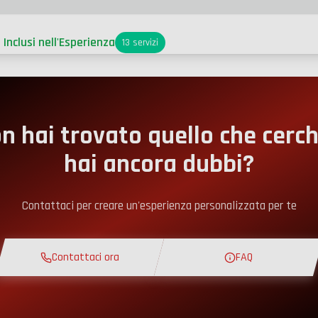
 Inclusi nell'Esperienza
13
servizi
archeggio
ccesso Pit-Lane
n hai trovato quello che cerch
hai ancora dubbi?
ngolo snack
Contattaci per creare un'esperienza personalizzata per te
orso Teorico
Contattaci ora
FAQ
iro di Ricognizione
ista Esclusiva