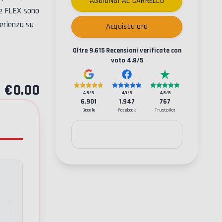
AGGIUNGI AL CARRELLO
ne FLEX
sono
perienza su
Acquista ora
Oltre
9.615
Recensioni verificate con
voto
4,8
/5
€
0.00
4,8
/5
4,9
/5
4,8
/5
6.901
1.947
767
Google
Facebook
Trustpilot