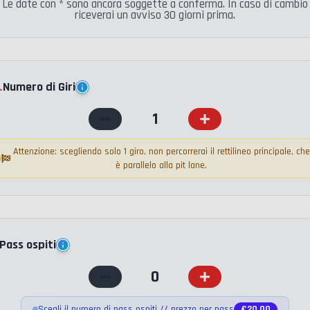
Le date con * sono ancora soggette a conferma. In caso di cambio
riceverai un avviso 30 giorni prima.
️
Numero di Giri
1
Attenzione: scegliendo solo 1 giro, non percorrerai il rettilineo principale, che
è parallelo alla pit lane.
Pass ospiti
0
Scegli il numero di pass ospiti // prezzo per pass
€
20.00