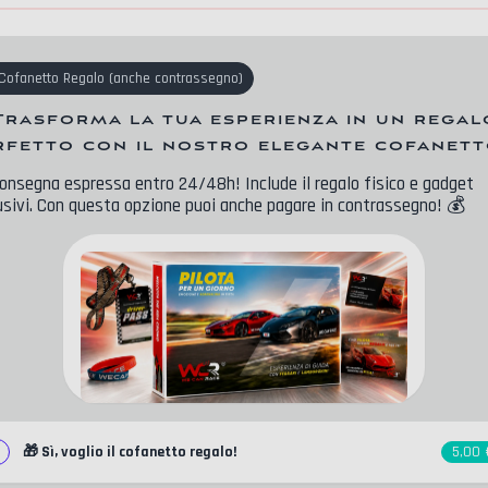
Cofanetto Regalo
(
anche contrassegno
)
Trasforma la tua esperienza in un regal
rfetto con il nostro elegante cofanett
onsegna espressa entro 24/48h! Include il regalo fisico e gadget
usivi. Con questa opzione puoi anche pagare in contrassegno!
💰
🎁
Sì, voglio il cofanetto regalo!
5,00 