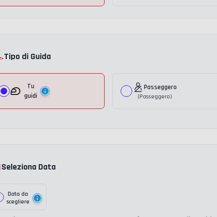
️
Tipo di Guida
Tu
Passeggero
guidi
(
Passeggero
)

Seleziona Data
Data da
scegliere