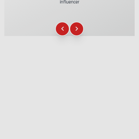
influencer
Assicurazione Kasko & RC
+39.00€
Carburante
+16.00€
Gadget WCR
+12.00€
Attestato di partecipazione
+5.00€
Briefing Sicurezza
+15.00€
Assistenza Tecnica
+20.00€