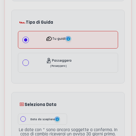
🏎️
Tipo di Guida
Tu guidi
Passeggero
(
Passeggero
)
📅
Seleziona Data
Data da scegliere
Le date con * sono ancora soggette a conferma. In
caso di cambio riceverai un avviso 30 giorni prima.