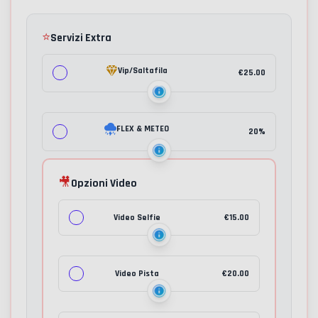
⭐
Servizi Extra
Vip/Saltafila
€
25.00
FLEX & METEO
20%
🎥
Opzioni Video
Video Selfie
€
15.00
Video Pista
€
20.00