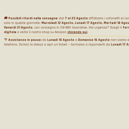
Le Nostre Supercar
Guida una supercar in pista
Nome
*
Regala un Cofanetto
Noleggio
Quiz Ferrari e Lamborghini
🚚
Possibili ritardi nelle consegne:
dal
7 al 23 Agosto
affidiamo i cofanetti ai cor
solo in queste giornate:
Mercoledì 12 Agosto, Lunedì 17 Agosto, Martedì 18 Ago
Regala una Gift Card
Pacchetti incentive aziendali
Noleggio matrimoni
Venerdì 21 Agosto
, con consegna in 24/48h lavorative. Hai urgenza? Scegli il
for
Privacy Policy
digitale
o visita il nostro shop su Amazon
cliccando qui
.
Corsi di Guida
Prenotazioni
Noleggio foto e video
Cookie Policy
Email
*
🌴
Assistenza in pausa:
da
Lunedì 10 Agosto
a
Domenica 16 Agosto
non siamo a
Track days
Shooting
Prenota data
telefono. Scrivici lo stesso o apri un ticket — torniamo a risponderti da
Lunedì 17 
Condizioni Generali di Vendita
WeCanSail
Noleggio simulatori
Chi Siamo
Attivazione box
Gestione Consensi Cookie
Chi siamo
Provincia
*
Contatti
Perché noi?
Blog e news
Contattaci
Recensioni
Fai un reclamo, dillo al capo
Condizioni generali di vendita
Procedendo acconsento al trattamento dei dati personali e accetto
l'informativa sul
privacy
Lavora con noi
Helpdesk
FAQ
ISCRIVITI
Collabora con noi
Seguici