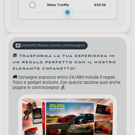
Video TrioMix
€
50.00
Cofanetto Regalo
(
anche contrassegno
)
🎁
Trasforma la tua esperienza in
un regalo perfetto con il nostro
elegante cofanetto!
🚚
Consegna espressa entro 24/48h! Include il regalo
fisico e gadget esclusivi. Con questa opzione puoi anche
pagare in contrassegno!
💰
Contatti