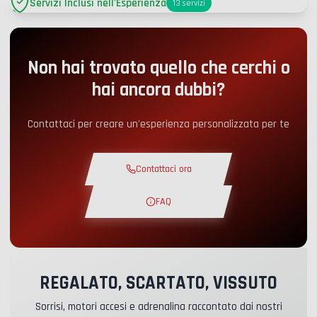
Servizi Inclusi nell'Esperienza
13
servizi
Parcheggio
+2.00€
Non hai trovato quello che cerchi o
Accesso Pit-Lane
+5.00€
hai ancora dubbi?
Angolo snack
+5.00€
Contattaci per creare un'esperienza personalizzata per te
Corso Teorico
+30.00€
Contattaci ora
Giro di Ricognizione
+19.00€
FAQ
Pista Esclusiva
+29.00€
REGALATO, SCARTATO, VISSUTO
Pilota Istruttore
+49.00€
Sorrisi, motori accesi e adrenalina raccontato dai nostri