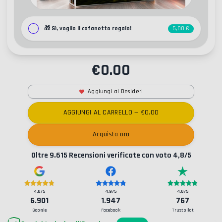
🎁
Sì, voglio il cofanetto regalo!
5,00 €
€
0.00
Aggiungi ai Desideri
AGGIUNGI AL CARRELLO
— €
0.00
Acquista ora
Oltre
9.615
Recensioni verificate con voto
4,8
/5
4,8
/5
4,9
/5
4,8
/5
6.901
1.947
767
Google
Facebook
Trustpilot