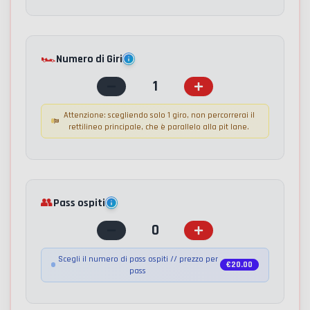
🏎️
Numero di Giri
1
Attenzione: scegliendo solo 1 giro, non percorrerai il
rettilineo principale, che è parallelo alla pit lane.
👥
Pass ospiti
0
Scegli il numero di pass ospiti // prezzo per
€
20.00
pass