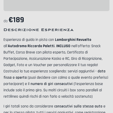
€
189
da
Descrizione Esperienza
Esperienza di guida in pista con
Lamborghini Revuelto
all'
Autodromo Riccardo Paletti
.
INCLUSO
nell'offerta:
Snack
Buffet, Corso Breve con pilota esperto, Certificato di
Partecipazione, Assicurazione Kasko e RC, Giro di Ricognizione,
Gadget, Foto
e un Voucher per personalizzare il tuo regalo!
Costruisci la tua esperienza scegliendo: servizi aggiuntivi -
data
fissa o aperta
(puoi decidere con calma a quale evento preferisci
partecipare!) e il
numero di giri consecutivi
(l'esperienza base
include solo il primo giro. Su molti circuiti i box sono paralleli al
rettilineo quindi rischi di non farlo a velocità sostenuta)
I giri totali sono da considerare
consecutivi sulla stessa auto
e
per lo stesso pilota; tutti i servizi aggiuntivi, come
registrazione