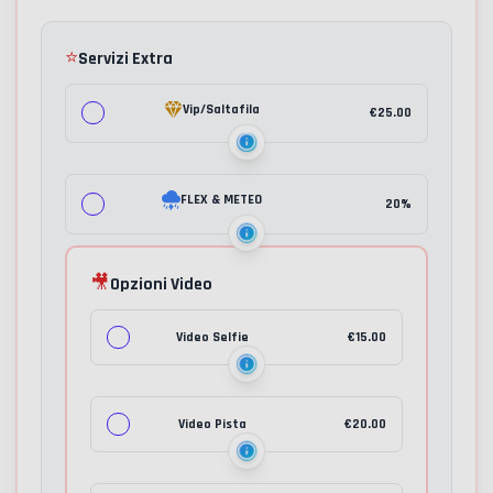
⭐
Servizi Extra
Vip/Saltafila
€
25.00
FLEX & METEO
20%
🎥
Opzioni Video
Video Selfie
€
15.00
Video Pista
€
20.00