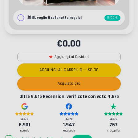
🎁
Sì, voglio il cofanetto regalo!
5,00 €
€
0.00
Aggiungi ai Desideri
AGGIUNGI AL CARRELLO
— €
0.00
Acquista ora
Oltre
9.615
Recensioni verificate con voto
4,8
/5
4,8
/5
4,9
/5
4,8
/5
6.901
1.947
767
Google
Facebook
Trustpilot