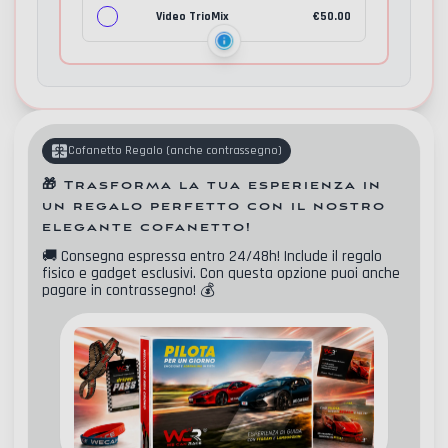
Video TrioMix
€
50.00
Cofanetto Regalo
(
anche contrassegno
)
🎁
Trasforma la tua esperienza in
un regalo perfetto con il nostro
elegante cofanetto!
🚚
Consegna espressa entro 24/48h! Include il regalo
fisico e gadget esclusivi. Con questa opzione puoi anche
pagare in contrassegno!
💰
Contatti