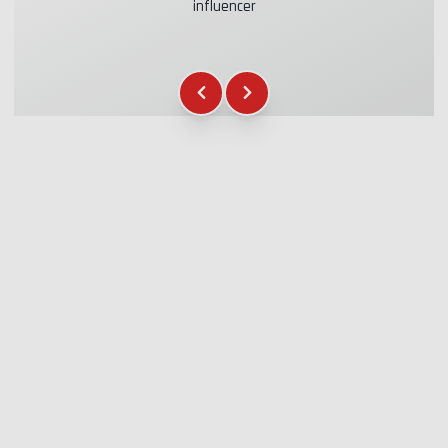
influencer
Assicurazione Kasko & RC
+39.00€
Carburante
+16.00€
Gadget WCR
+12.00€
Attestato di partecipazione
+5.00€
Briefing Sicurezza
+15.00€
Assistenza Tecnica
+20.00€