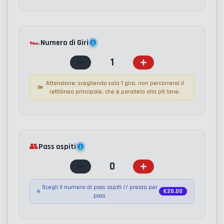
🏎️
Numero di Giri
1
Attenzione: scegliendo solo 1 giro, non percorrerai il
rettilineo principale, che è parallelo alla pit lane.
👥
Pass ospiti
0
Scegli il numero di pass ospiti // prezzo per
€
20.00
pass