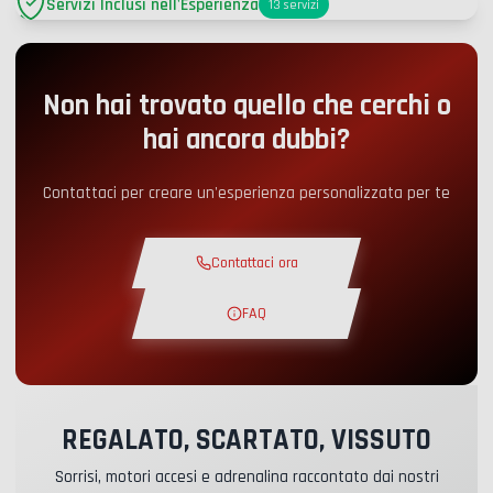
Servizi Inclusi nell'Esperienza
13
servizi
Parcheggio
+2.00€
Non hai trovato quello che cerchi o
Accesso Pit-Lane
+5.00€
hai ancora dubbi?
Angolo snack
+5.00€
Contattaci per creare un'esperienza personalizzata per te
Corso Teorico
+30.00€
Contattaci ora
Giro di Ricognizione
+19.00€
FAQ
Pista Esclusiva
+29.00€
REGALATO, SCARTATO, VISSUTO
Pilota Istruttore
+49.00€
Sorrisi, motori accesi e adrenalina raccontato dai nostri