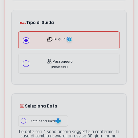
🏎️
Tipo di Guida
Tu guidi
Passeggero
(
Passeggero
)
📅
Seleziona Data
Data da scegliere
Le date con * sono ancora soggette a conferma. In
caso di cambio riceverai un avviso 30 giorni prima.