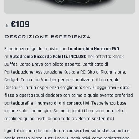
€
109
da
Descrizione Esperienza
Esperienza di guida in pista con
Lamborghini Huracan EVO
all'
Autodromo Riccardo Paletti
.
INCLUSO
nell'offerta:
Snack
Buffet, Corso Breve con pilota esperto, Certificato di
Partecipazione, Assicurazione Kasko e RC, Giro di Ricognizione,
Gadget, Foto
e un Voucher per personalizzare il tuo regalo!
Costruisci la tua esperienza scegliendo: servizi aggiuntivi -
data
fissa o aperta
(puoi decidere con calma a quale evento preferisci
partecipare!) e il
numero di giri consecutivi
(l'esperienza base
include solo il primo giro. Su molti circuiti i box sono paralleli al
rettilineo quindi rischi di non farlo a velocità sostenuta)
I giri totali sono da considerare
consecutivi sulla stessa auto
e
per lo stesso pilota; tutti i servizi aggiuntivi, come
registrazione