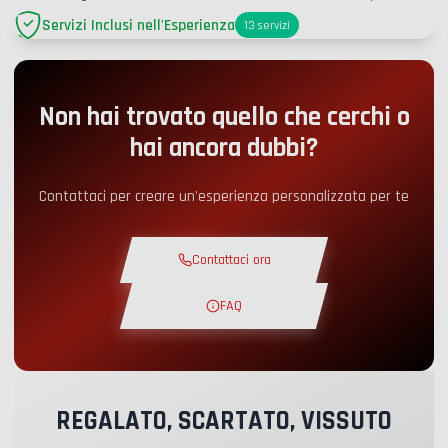
Servizi Inclusi nell'Esperienza
13
servizi
Parcheggio
+2.00€
Non hai trovato quello che cerchi o
Accesso Pit-Lane
+5.00€
hai ancora dubbi?
Angolo snack
+5.00€
Contattaci per creare un'esperienza personalizzata per te
Corso Teorico
+30.00€
Contattaci ora
Giro di Ricognizione
+19.00€
FAQ
Pista Esclusiva
+29.00€
REGALATO, SCARTATO, VISSUTO
Pilota Istruttore
+49.00€