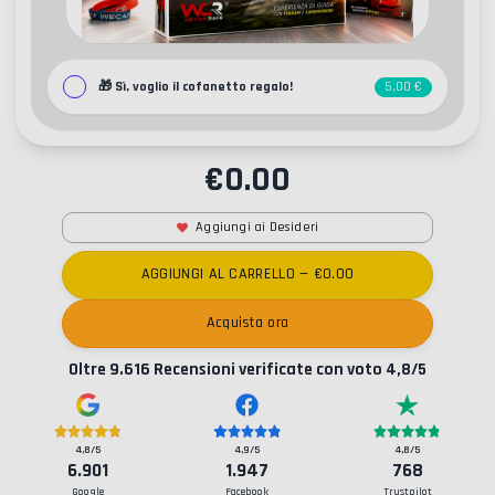
🎁
Sì, voglio il cofanetto regalo!
5,00 €
€
0.00
Aggiungi ai Desideri
AGGIUNGI AL CARRELLO
— €
0.00
Acquista ora
Oltre
9.616
Recensioni verificate con voto
4,8
/5
4,8
/5
4,9
/5
4,8
/5
6.901
1.947
768
Google
Facebook
Trustpilot