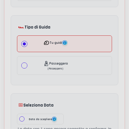
🏎️
Tipo di Guida
Tu guidi
Passeggero
(
Passeggero
)
📅
Seleziona Data
Data da scegliere