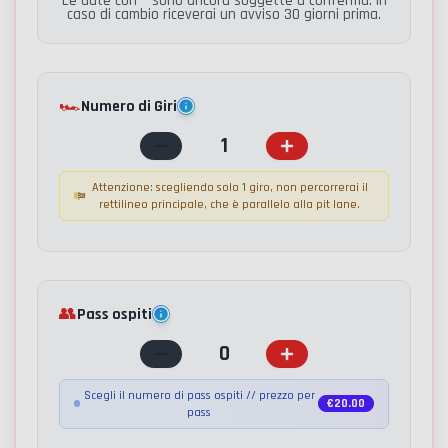
Le date con * sono ancora soggette a conferma. In
caso di cambio riceverai un avviso 30 giorni prima.
🏎️
Numero di Giri
1
Attenzione: scegliendo solo 1 giro, non percorrerai il
rettilineo principale, che è parallelo alla pit lane.
👥
Pass ospiti
0
Scegli il numero di pass ospiti // prezzo per
€
20.00
pass