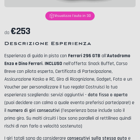
Visualizza l'auto in 3D
€
253
da
Descrizione Esperienza
Esperienza di guida in pista con
Ferrari 296 GTB
all'
Autodromo
Enzo e Dino Ferrari
.
INCLUSO
nell'offerta:
Snack Buffet, Corso
Breve con pilota esperto, Certificato di Partecipazione,
Assicurazione Kasko e RC, Giro di Ricognizione, Gadget, Foto
e un
Voucher per personalizzare il tuo regalo! Costruisci la tua
esperienza scegliendo: servizi aggiuntivi -
data fissa o aperta
(puoi decidere con calma a quale evento preferisci partecipare!) e
il
numero di giri consecutivi
(l'esperienza base include solo il
primo giro. Su molti circuiti i box sono paralleli al rettilineo quindi
rischi di non farlo a velocità sostenuta)
I giri totali sono da considerare
consecutivi sulla stessa auto
e