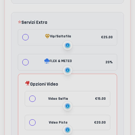
⭐
Servizi Extra
Vip/Saltafila
€
25.00
FLEX & METEO
20%
🎥
Opzioni Video
Video Selfie
€
15.00
Video Pista
€
20.00