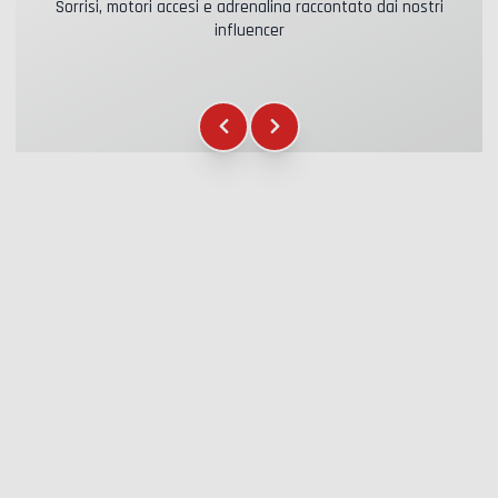
Sorrisi, motori accesi e adrenalina raccontato dai nostri
influencer
Assicurazione Kasko & RC
+39.00€
Carburante
+16.00€
Gadget WCR
+12.00€
Attestato di partecipazione
+5.00€
Briefing Sicurezza
+15.00€
Assistenza Tecnica
+20.00€