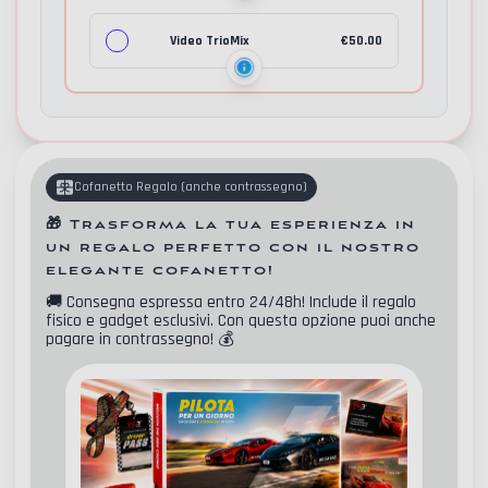
Video TrioMix
€
50.00
Cofanetto Regalo
(
anche contrassegno
)
🎁
Trasforma la tua esperienza in
un regalo perfetto con il nostro
elegante cofanetto!
🚚
Consegna espressa entro 24/48h! Include il regalo
fisico e gadget esclusivi. Con questa opzione puoi anche
pagare in contrassegno!
💰
Contatti