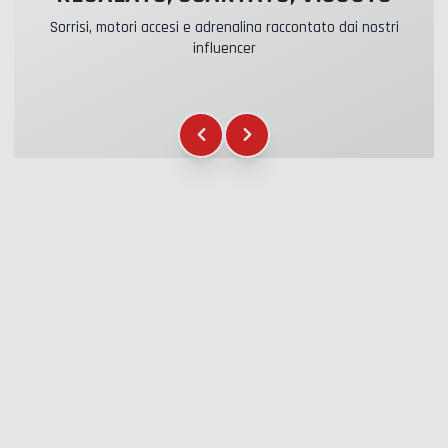
Sorrisi, motori accesi e adrenalina raccontato dai nostri
influencer
Assicurazione Kasko & RC
+39.00€
Carburante
+16.00€
Gadget WCR
+12.00€
Attestato di partecipazione
+5.00€
Briefing Sicurezza
+15.00€
Assistenza Tecnica
+20.00€