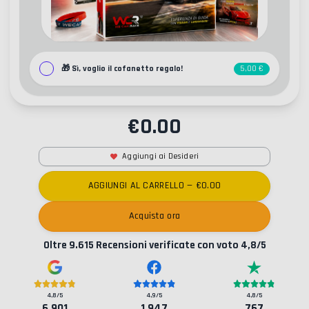
🎁
Sì, voglio il cofanetto regalo!
5,00 €
€
0.00
Aggiungi ai Desideri
AGGIUNGI AL CARRELLO
— €
0.00
Acquista ora
Oltre
9.615
Recensioni verificate con voto
4,8
/5
4,8
/5
4,9
/5
4,8
/5
6.901
1.947
767