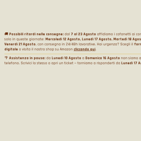
Circuiti e Date
Esperienze
Calendario Eventi
Le Nostre Supercar
Guida una supercar in pista
Nome
*
Regala un Cofanetto
Noleggio
Quiz Ferrari e Lamborghini
🚚
Possibili ritardi nelle consegne:
dal
7 al 23 Agosto
affidiamo i cofanetti ai cor
Regala una Gift Card
solo in queste giornate:
Mercoledì 12 Agosto, Lunedì 17 Agosto, Martedì 18 Ago
Pacchetti incentive aziendali
Noleggio matrimoni
Venerdì 21 Agosto
, con consegna in 24/48h lavorative. Hai urgenza? Scegli il
for
Privacy Policy
Corsi di Guida
Prenotazioni
digitale
o visita il nostro shop su Amazon
cliccando qui
.
Noleggio foto e video
Cookie Policy
Email
*
Track days
🌴
Assistenza in pausa:
da
Lunedì 10 Agosto
a
Domenica 16 Agosto
non siamo a
Shooting
Prenota data
telefono. Scrivici lo stesso o apri un ticket — torniamo a risponderti da
Lunedì 17 
Condizioni Generali di Vendita
WeCanSail
Noleggio simulatori
Chi Siamo
Attivazione box
Gestione Consensi Cookie
Chi siamo
Provincia
*
Contatti
Perché noi?
Blog e news
Contattaci
Recensioni
Fai un reclamo, dillo al capo
Condizioni generali di vendita
Procedendo acconsento al trattamento dei dati personali e accetto
l'informativa sul
privacy
Lavora con noi
Helpdesk
FAQ
ISCRIVITI
Collabora con noi