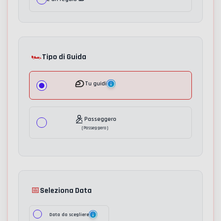
🏎️
Tipo di Guida
Tu guidi
Passeggero
(
Passeggero
)
📅
Seleziona Data
Data da scegliere