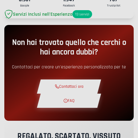
Google
Facebook
Trustpilot
Servizi Inclusi nell'Esperienza
13
servizi
Parcheggio
+2.00€
Non hai trovato quello che cerchi o
Accesso Pit-Lane
+5.00€
hai ancora dubbi?
Angolo snack
+5.00€
Contattaci per creare un'esperienza personalizzata per te
Corso Teorico
+30.00€
Contattaci ora
Giro di Ricognizione
+19.00€
FAQ
Pista Esclusiva
+29.00€
REGALATO, SCARTATO, VISSUTO
Pilota Istruttore
+49.00€