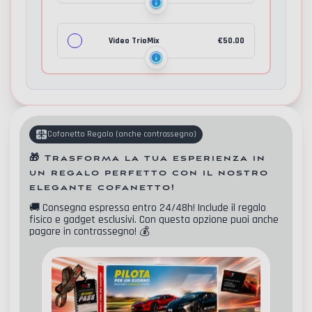
Video TrioMix
€
50.00
Cofanetto Regalo
(
anche contrassegno
)
🎁
Trasforma la tua esperienza in
un regalo perfetto con il nostro
elegante cofanetto!
🚚
Consegna espressa entro 24/48h! Include il regalo
fisico e gadget esclusivi. Con questa opzione puoi anche
pagare in contrassegno!
💰
Contatti