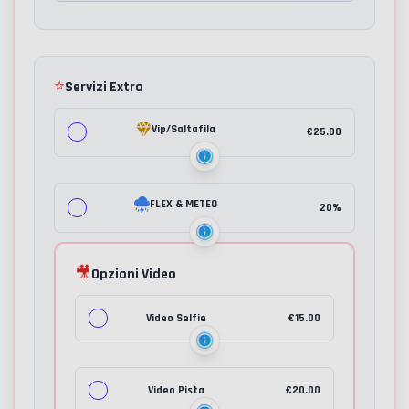
⭐
Servizi Extra
Vip/Saltafila
€
25.00
FLEX & METEO
20%
🎥
Opzioni Video
Video Selfie
€
15.00
Video Pista
€
20.00