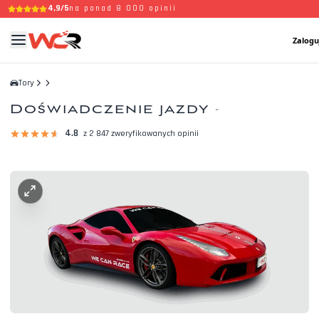
4,9/5
na ponad 8 000 opinii
Zalogu
Tory
Doświadczenie jazdy
-
4.8
z 2 847 zweryfikowanych opinii