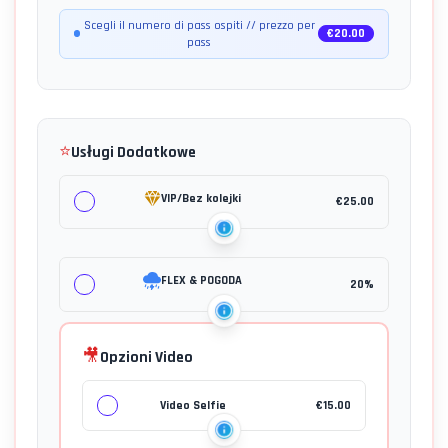
Scegli il numero di pass ospiti // prezzo per
€
20.00
pass
⭐
Usługi Dodatkowe
VIP/Bez kolejki
€
25.00
FLEX & POGODA
20%
🎥
Opzioni Video
Video Selfie
€
15.00