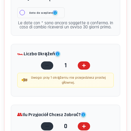
Data da scegliere
Le date con * sono ancora soggette a conferma. In
caso di cambio riceverai un avviso 30 giorni prima.
🏎️
Liczba Okrążeń
1
Uwaga: przy 1 okrążeniu nie przejedziesz prostej
głównej.
👥
Ilu Przyjaciół Chcesz Zabrać?
0