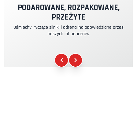
PODAROWANE, ROZPAKOWANE,
PRZEŻYTE
Ubezpieczenie Kasko & RC
+39.00€
Uśmiechy, ryczące silniki i adrenalina opowiedziane przez
naszych influencerów
Paliwo
+16.00€
Gadżety WCR
+12.00€
Certyfikat Uczestnictwa
+5.00€
Briefing Bezpieczeństwa
+15.00€
Pomoc Techniczna
+20.00€