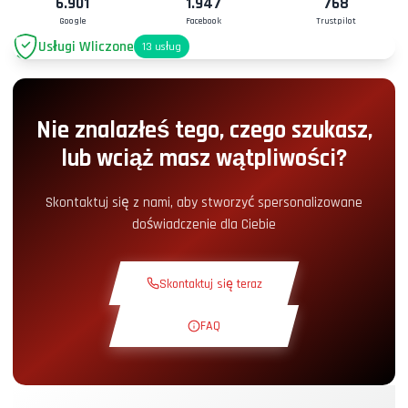
6.901
1.947
768
Google
Facebook
Trustpilot
Usługi Wliczone
13
usług
Parking
+2.00€
Nie znalazłeś tego, czego szukasz,
Dostęp do Pit-Lane
+5.00€
lub wciąż masz wątpliwości?
Kącik Przekąskowy
+5.00€
Skontaktuj się z nami, aby stworzyć spersonalizowane
doświadczenie dla Ciebie
Kurs Teoretyczny
+30.00€
Skontaktuj się teraz
Okrążenie Rozpoznawcze
+19.00€
FAQ
Ekskluzywny Tor
+29.00€
Pilot Instruktor
+49.00€