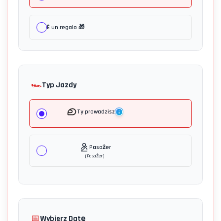
È un regalo 🎁
🏎️
Typ Jazdy
Ty prowadzisz
Pasażer
(
Pasażer
)
📅
Wybierz Datę