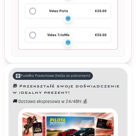
Video Pista
€
20.00
Video TrioMix
€
50.00
Pudełko Prezentowe
(
także za pobraniem
)
🎁
Przekształć swoje doświadczenie
w idealny prezent!
🚚
Dostawa ekspresowa w 24/48h!
💰