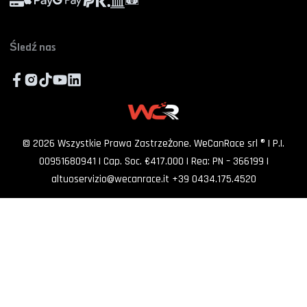
FAQ
ZAPISZ SIĘ
Współpracuj z nami
Śledź nas
©
2026
Wszystkie Prawa Zastrzeżone. WeCanRace srl ® | P.I.
00951680941 | Cap. Soc. €417.000 | Rea: PN – 366199
|
altuoservizio@wecanrace.it
+39 0434.175.4520