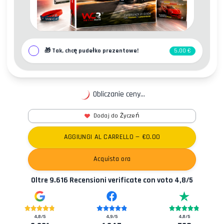
🎁
Tak, chcę pudełko prezentowe!
5,00 €
Obliczanie ceny...
Dodaj do Życzeń
Kontakty
AGGIUNGI AL CARRELLO
— €
0.00
Acquista ora
Oltre
9.616
Recensioni verificate con voto
4,8
/5
4,8
/5
4,9
/5
4,8
/5