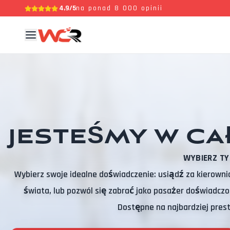
4,9/5
na ponad 8 000 opinii
JESTEŚMY W C
WYBIERZ TY
Wybierz swoje idealne doświadczenie: usiądź za kierown
świata, lub pozwól się zabrać jako pasażer doświadcz
Dostępne na najbardziej pres