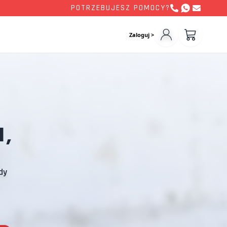
POTRZEBUJESZ POMOCY?
Zaloguj >
,
dy