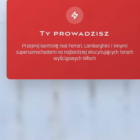
Ty prowadzisz
Przejmij kontrolę nad Ferrari, Lamborghini i innymi
supersamochodami na najbardziej ekscytujących torach
wyścigowych Włoch