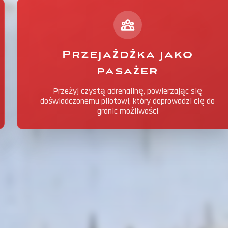
Przejażdżka jako
pasażer
Przeżyj czystą adrenalinę, powierzając się
doświadczonemu pilotowi, który doprowadzi cię do
granic możliwości