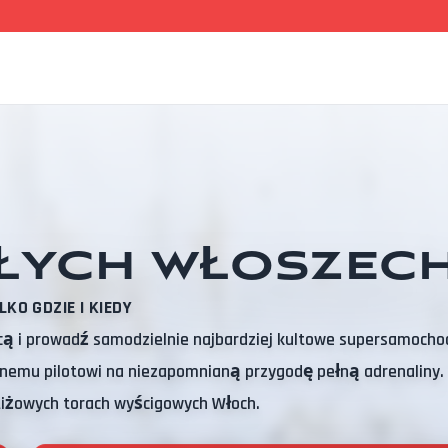
AŁYCH WŁOSZECH
LKO GDZIE I KIEDY
icą i prowadź samodzielnie najbardziej kultowe supersamocho
onemu pilotowi na niezapomnianą przygodę pełną adrenaliny.
tiżowych torach wyścigowych Włoch.