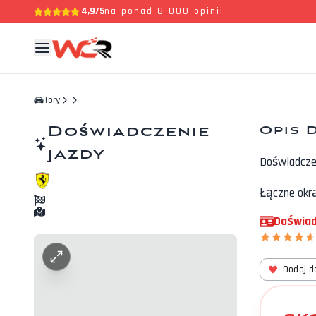
4,9/5
na ponad 8 000 opinii
Tory
Doświadczenie
Opis 
jazdy
Doświadczen
Łączne okrą
Doświad
Dodaj d