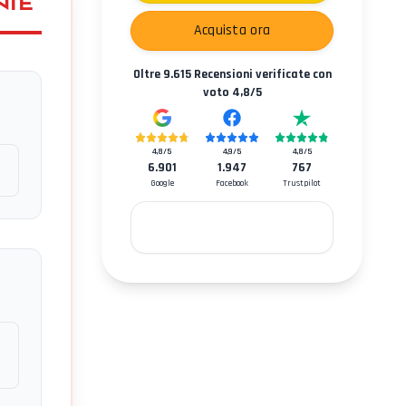
NIE
Acquista ora
Oltre
9.615
Recensioni verificate con
voto
4,8
/5
4,8
/5
4,9
/5
4,8
/5
6.901
1.947
767
Google
Facebook
Trustpilot