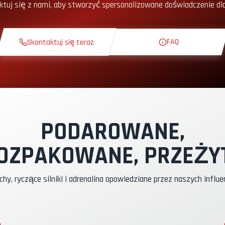
ktuj się z nami, aby stworzyć spersonalizowane doświadczenie dla
urs Teoretyczny
FAQ
Skontaktuj się teraz
krążenie Rozpoznawcze
kskluzywny Tor
ilot Instruktor
PODAROWANE,
OZPAKOWANE, PRZEŻY
bezpieczenie Kasko & RC
hy, ryczące silniki i adrenalina opowiedziane przez naszych influ
aliwo
adżety WCR