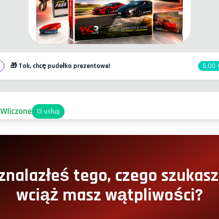
🎁
Tak, chcę pudełko prezentowe!
5,00 
 Wliczone
13
usług
arking
ostęp do Pit-Lane
znalazłeś tego, czego szukasz
wciąż masz wątpliwości?
ącik Przekąskowy