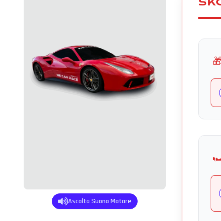
SK

🏎
Ascolta Suono Motore