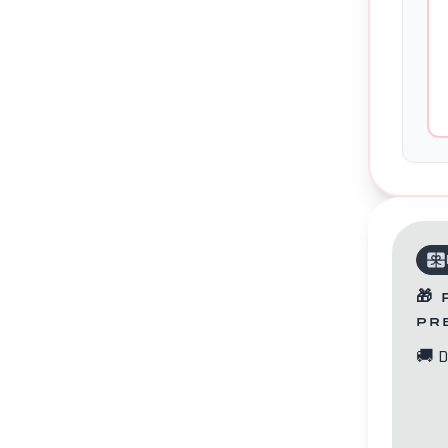
Kontakty
🎁
pr
🚚
D