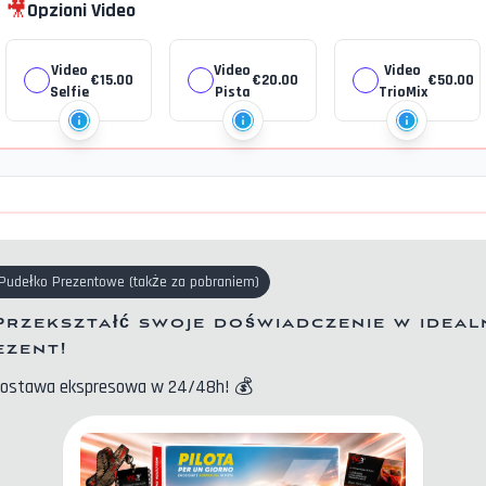
🎥
Opzioni Video
Video
Video
Video
€
15.00
€
20.00
€
50.00
Selfie
Pista
TrioMix
Pudełko Prezentowe
(
także za pobraniem
)
Przekształć swoje doświadczenie w ideal
ezent!
ostawa ekspresowa w 24/48h!
💰