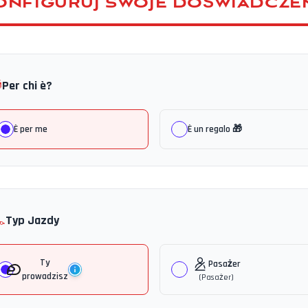
ONFIGURUJ SWOJE DOŚWIADCZE

Per chi è?
È per me
È un regalo 🎁
️
Typ Jazdy
Ty
Pasażer
prowadzisz
(
Pasażer
)