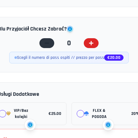
Ilu Przyjaciół Chcesz Zabrać?
0
Scegli il numero di pass ospiti // prezzo per pass
€
20.00
Usługi Dodatkowe
VIP/Bez
FLEX &
€
25.00
20
kolejki
POGODA