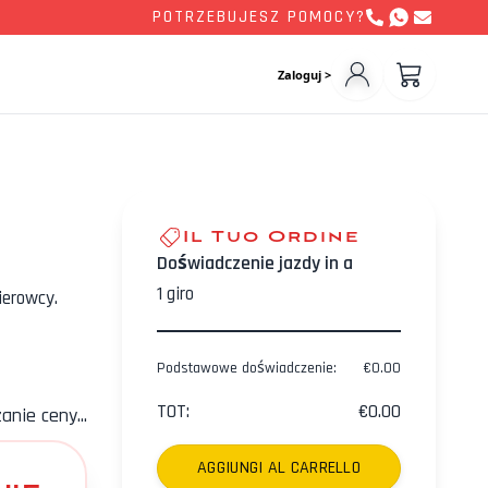
POTRZEBUJESZ POMOCY?
Zaloguj >
Il Tuo Ordine
Doświadczenie jazdy in a
1
giro
ierowcy.
Podstawowe doświadczenie
:
€
0.00
TOT
:
€
0.00
zanie ceny...
AGGIUNGI AL CARRELLO