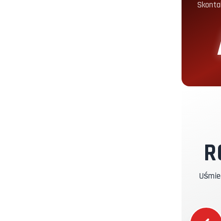
Skonta
K
O
E
P
R
U
Uśmiec
P
G