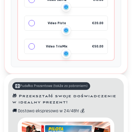
Video Pista
€
20.00
Video TrioMix
€
50.00
Pudełko Prezentowe
(
także za pobraniem
)
🎁
Przekształć swoje doświadczenie
w idealny prezent!
🚚
Dostawa ekspresowa w 24/48h!
💰