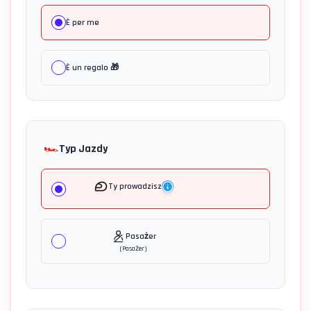
È per me
È un regalo 🎁
🏎️
Typ Jazdy
Ty prowadzisz
Pasażer
(
Pasażer
)