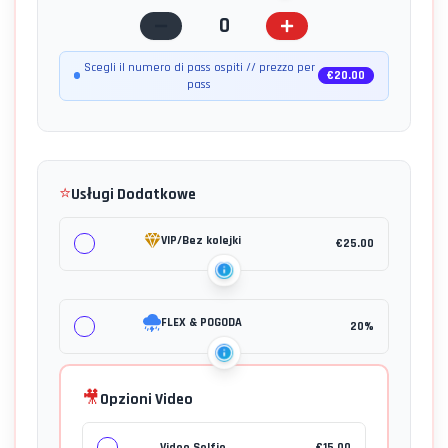
0
Scegli il numero di pass ospiti // prezzo per
€
20.00
pass
⭐
Usługi Dodatkowe
VIP/Bez kolejki
€
25.00
FLEX & POGODA
20%
🎥
Opzioni Video
Video Selfie
€
15.00