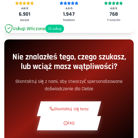
4,8
/5
4,9
/5
4,8
/5
6.901
1.947
768
Google
Facebook
Trustpilot
Usługi Wliczone
13
usług
Parking
+2.00€
Nie znalazłeś tego, czego szukasz,
Dostęp do Pit-Lane
+5.00€
lub wciąż masz wątpliwości?
Kącik Przekąskowy
+5.00€
Skontaktuj się z nami, aby stworzyć spersonalizowane
doświadczenie dla Ciebie
Kurs Teoretyczny
+30.00€
Skontaktuj się teraz
Okrążenie Rozpoznawcze
+19.00€
FAQ
Ekskluzywny Tor
+29.00€