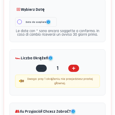
📅
Wybierz Datę
Data da scegliere
Le date con * sono ancora soggette a conferma. In
caso di cambio riceverai un avviso 30 giorni prima.
🏎️
Liczba Okrążeń
1
Uwaga: przy 1 okrążeniu nie przejedziesz prostej
głównej.
👥
Ilu Przyjaciół Chcesz Zabrać?