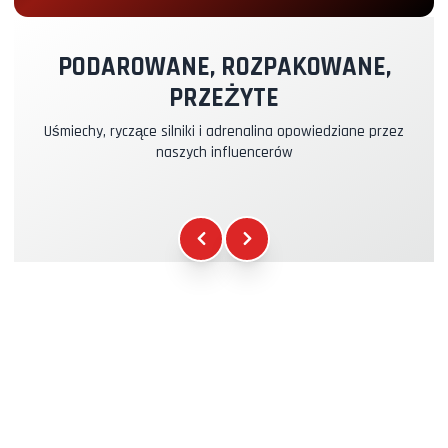
Pilot Instruktor
+49.00€
PODAROWANE, ROZPAKOWANE,
PRZEŻYTE
Ubezpieczenie Kasko & RC
+39.00€
Uśmiechy, ryczące silniki i adrenalina opowiedziane przez
naszych influencerów
Paliwo
+16.00€
Gadżety WCR
+12.00€
Certyfikat Uczestnictwa
+5.00€
Briefing Bezpieczeństwa
+15.00€
Pomoc Techniczna
+20.00€