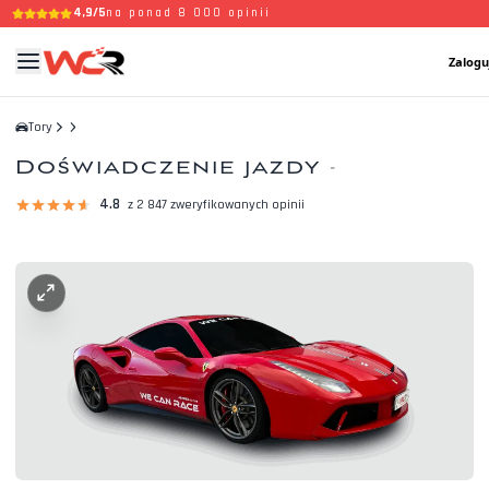
4,9/5
na ponad 8 000 opinii
Zalogu
Tory
Doświadczenie jazdy
-
4.8
z 2 847 zweryfikowanych opinii