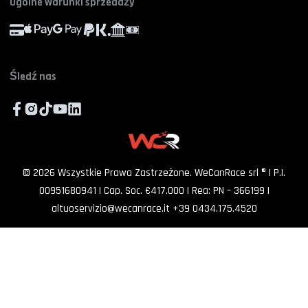
Złóż skargę. Powiedz szefowi
Ogólne warunki sprzedaży
Kontynuując, wyrażam zgodę na przetwarzanie moich danych osobowych i akce
politykę prywatności
Pracuj z nami
Helpdesk
FAQ
ZAPISZ SIĘ
Współpracuj z nami
Śledź nas
©
2026
Wszystkie Prawa Zastrzeżone. WeCanRace srl ® | P.I.
00951680941 | Cap. Soc. €417.000 | Rea: PN – 366199
|
altuoservizio@wecanrace.it
+39 0434.175.4520