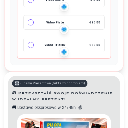
Video Pista
€
20.00
Video TrioMix
€
50.00
Pudełko Prezentowe
(
także za pobraniem
)
🎁
Przekształć swoje doświadczenie
w idealny prezent!
🚚
Dostawa ekspresowa w 24/48h!
💰