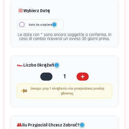
📅
Wybierz Datę
Data da scegliere
Le date con * sono ancora soggette a conferma. In
caso di cambio riceverai un avviso 30 giorni prima.
🏎️
Liczba Okrążeń
1
Uwaga: przy 1 okrążeniu nie przejedziesz prostej
głównej.
👥
Ilu Przyjaciół Chcesz Zabrać?