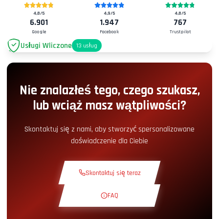
4,8
/5
4,9
/5
4,8
/5
6.901
1.947
767
Google
Facebook
Trustpilot
Usługi Wliczone
13
usług
Parking
+2.00€
Nie znalazłeś tego, czego szukasz,
Dostęp do Pit-Lane
+5.00€
lub wciąż masz wątpliwości?
Kącik Przekąskowy
+5.00€
Skontaktuj się z nami, aby stworzyć spersonalizowane
doświadczenie dla Ciebie
Kurs Teoretyczny
+30.00€
Skontaktuj się teraz
Okrążenie Rozpoznawcze
+19.00€
FAQ
Ekskluzywny Tor
+29.00€