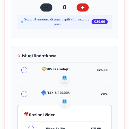
0
Scegli il numero di pass ospiti // prezzo per
€
20.00
pass
⭐
Usługi Dodatkowe
VIP/Bez kolejki
€
25.00
FLEX & POGODA
20%
🎥
Opzioni Video
Video Selfie
€
15.00