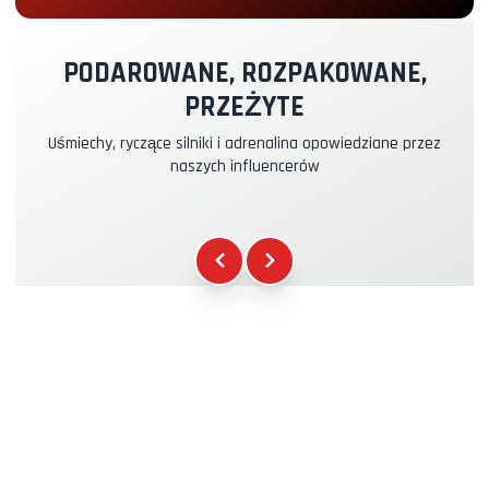
Pilot Instruktor
+49.00€
PODAROWANE, ROZPAKOWANE,
PRZEŻYTE
Ubezpieczenie Kasko & RC
+39.00€
Uśmiechy, ryczące silniki i adrenalina opowiedziane przez
naszych influencerów
Paliwo
+16.00€
Gadżety WCR
+12.00€
Certyfikat Uczestnictwa
+5.00€
Briefing Bezpieczeństwa
+15.00€
Pomoc Techniczna
+20.00€