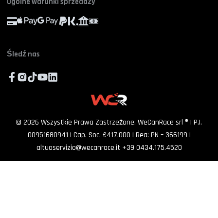
Złóż skargę. Powiedz szefowi
Ogólne warunki sprzedaży
Kontynuując, wyrażam zgodę na przetwarzanie moich danych osobowych i akce
politykę prywatności
Pracuj z nami
Helpdesk
FAQ
ZAPISZ SIĘ
Współpracuj z nami
Śledź nas
©
2026
Wszystkie Prawa Zastrzeżone. WeCanRace srl ® | P.I.
00951680941 | Cap. Soc. €417.000 | Rea: PN – 366199
|
altuoservizio@wecanrace.it
+39 0434.175.4520