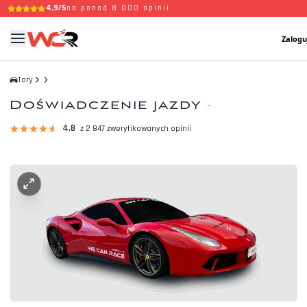
4,9/5
na ponad 8 000 opinii
Zalogu
Tory
Doświadczenie jazdy
-
4.8
z 2 847 zweryfikowanych opinii