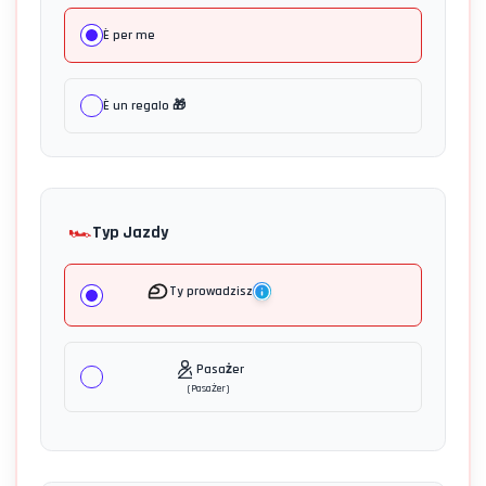
È per me
È un regalo 🎁
🏎️
Typ Jazdy
Ty prowadzisz
Pasażer
(
Pasażer
)