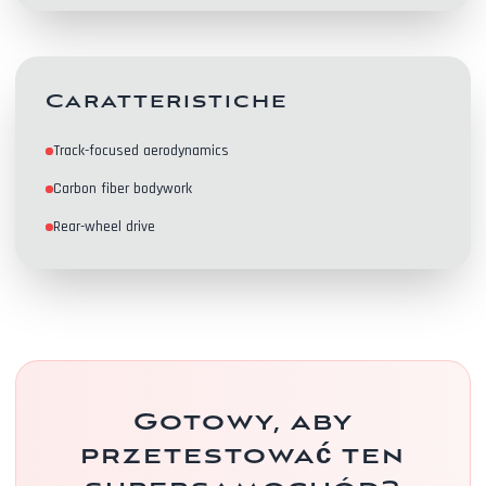
Caratteristiche
Track-focused aerodynamics
Kontakty
Carbon fiber bodywork
Rear-wheel drive
Gotowy, aby
przetestować ten