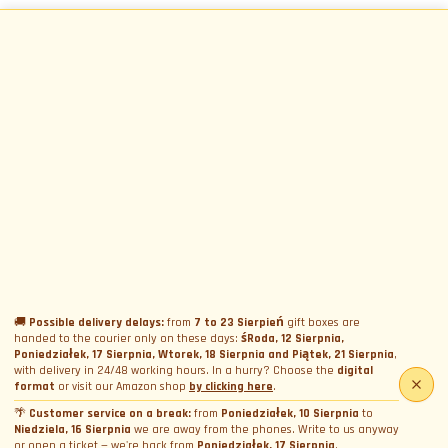
🚚
Possible delivery delays:
from
7 to 23 Sierpień
gift boxes are
handed to the courier only on these days:
śRoda, 12 Sierpnia,
Poniedziałek, 17 Sierpnia, Wtorek, 18 Sierpnia and Piątek, 21 Sierpnia
,
with delivery in 24/48 working hours. In a hurry? Choose the
digital
format
or visit our Amazon shop
by clicking here
.
🌴
Customer service on a break:
from
Poniedziałek, 10 Sierpnia
to
Niedziela, 16 Sierpnia
we are away from the phones. Write to us anyway
or open a ticket — we're back from
Poniedziałek, 17 Sierpnia
.