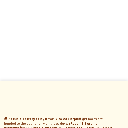
ZAPISZ SIĘ DO NEWSLETTERA
🚚
Possible delivery delays:
from
7 to 23 Sierpień
gift boxes are
handed to the courier only on these days:
śRoda, 12 Sierpnia,
Zapisz się do Newslettera
Menu