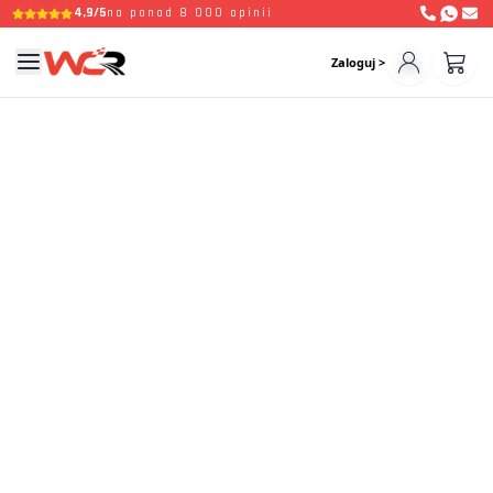
4,9/5
na ponad 8 000 opinii
Zaloguj >
Witaj ponownie Kierowco