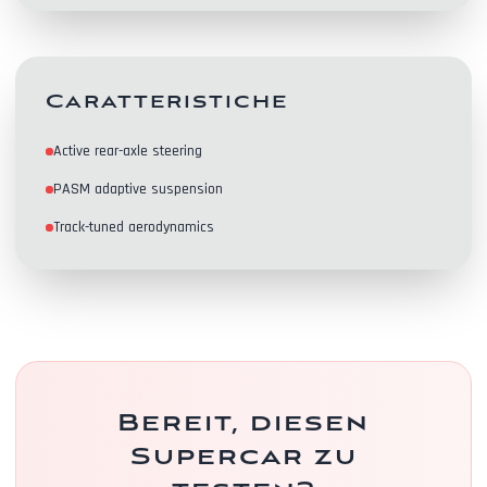
Caratteristiche
Active rear-axle steering
Kontakte
PASM adaptive suspension
Track-tuned aerodynamics
Bereit, diesen
Supercar zu