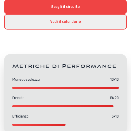
Scegli il circuito
Vedi il calendario
Metriche di Performance
Maneggevolezza
10
/10
Frenata
19
/20
Efficienza
5
/10