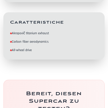
Caratteristiche
Akrapovič titanium exhaust
Kontakte
Carbon fiber aerodynamics
All-wheel drive
Bereit, diesen
Supercar zu