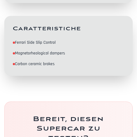
Caratteristiche
Ferrari Side Slip Control
Kontakte
Magnetorheological dampers
Carbon ceramic brakes
Bereit, diesen
Supercar zu