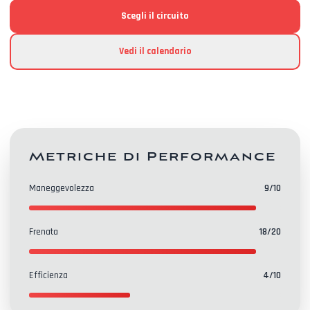
Scegli il circuito
Vedi il calendario
Metriche di Performance
Maneggevolezza
9
/10
Frenata
18
/20
Efficienza
4
/10