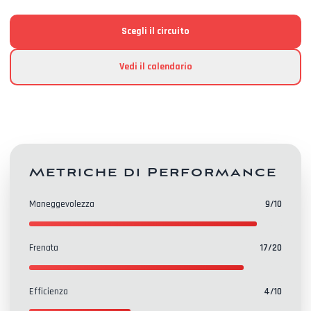
Scegli il circuito
Vedi il calendario
Metriche di Performance
Maneggevolezza
9
/10
Frenata
17
/20
Efficienza
4
/10