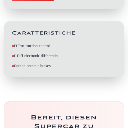
Caratteristiche
Kontakte
F1-Trac traction control
E-Diff electronic differential
Carbon ceramic brakes
Bereit, diesen
Supercar zu