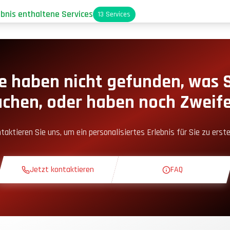
ebnis enthaltene Services
13
Services
arkplatz
oxengassen-Zugang
e haben nicht gefunden, was 
uchen, oder haben noch Zweife
nack-Ecke
taktieren Sie uns, um ein personalisiertes Erlebnis für Sie zu erste
heoriekurs
Jetzt kontaktieren
FAQ
rkundungsrunde
xklusive Strecke