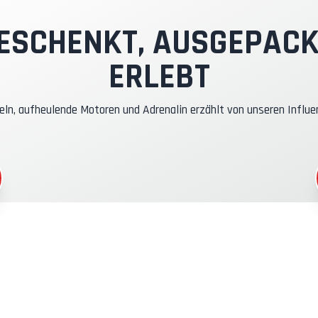
nstruktor-Pilot
ESCHENKT, AUSGEPACK
ERLEBT
asko- & RC-Versicherung
eln, aufheulende Motoren und Adrenalin erzählt von unseren Influe
raftstoff
CR-Gadgets
eilnahmebescheinigung
icherheitsbriefing
echnische Assistenz