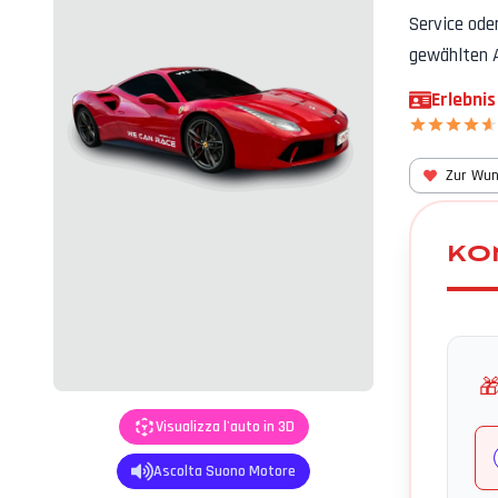
Service ode
gewählten 
Erlebnis
Zur Wun
KO

Visualizza l'auto in 3D
Ascolta Suono Motore