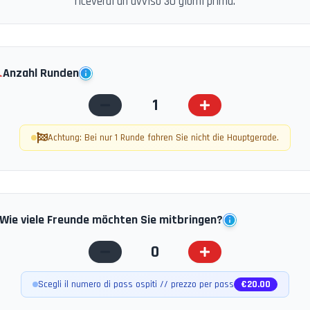
riceverai un avviso 30 giorni prima.
️
Anzahl Runden
1
Achtung: Bei nur 1 Runde fahren Sie nicht die Hauptgerade.
Wie viele Freunde möchten Sie mitbringen?
0
Scegli il numero di pass ospiti // prezzo per pass
€
20.00