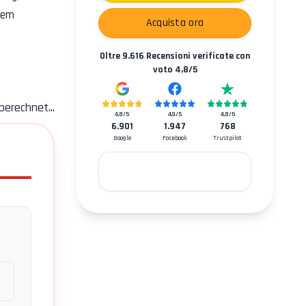
dem
Acquista ora
Oltre
9.616
Recensioni verificate con
voto
4,8
/5
berechnet...
4,8
/5
4,9
/5
4,8
/5
6.901
1.947
768
Google
Facebook
Trustpilot