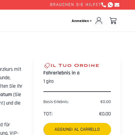
BRAUCHEN SIE HILFE?
Anmelden >
Il Tuo Ordine
urzkurs mit
Fahrerlebnis in a
runde,
1
giro
ten Sie Ihr
Datum
(Sie
Basis-Erlebnis
:
€
0.00
!) und die
TOT
:
€
0.00
d für
AGGIUNGI AL CARRELLO
ung, VIP-