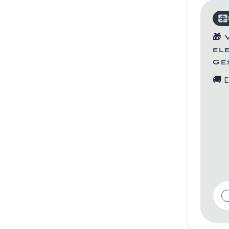
🎁
el
Ge
🚚
E