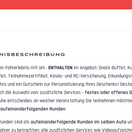
nisbeschreibung
en-Fahrerlebnis mit
am
.
ENTHALTEN
im Angebot:
Snack Buffet, K
lot, Teilnahmezertifikat, Kasko- und RC-Versicherung, Erkundungs
otos
und ein Gutschein zur Personalisierung Ihres Geschenks! Gestal
rch die Auswahl von: zusätzliche Services -
festes oder offenes 
uhe entscheiden, an welcher Veranstaltung Sie teilnehmen möchten
 aufeinanderfolgenden Runden
runden sind als
aufeinanderfolgende Runden im selben Auto
un
ahrer zu betrachten; alle zusätzlichen Services wie
Videoaufzeichn