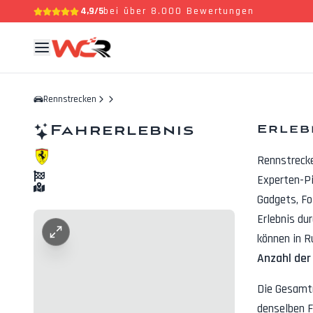
4,9/5
bei über 8.000 Bewertungen
Rennstrecken
Fahrerlebnis
Erleb
Rennstreck
Experten-Pi
Gadgets, F
Erlebnis du
können in R
Anzahl der
Die Gesamt
denselben F