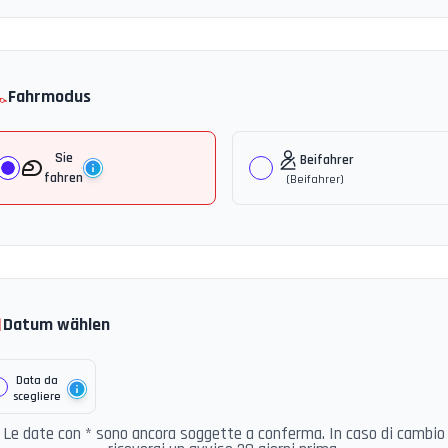
️
Fahrmodus
Sie
Beifahrer
fahren
(
Beifahrer
)

Datum wählen
Data da
scegliere
Le date con * sono ancora soggette a conferma. In caso di cambio