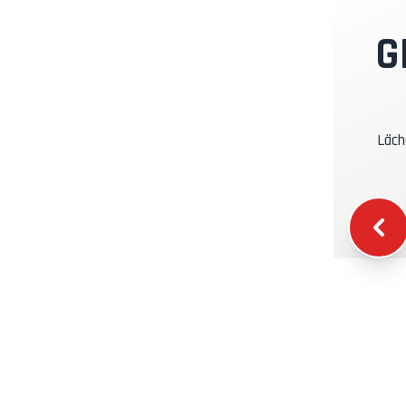
I
G
K
Läch
K
W
T
S
T