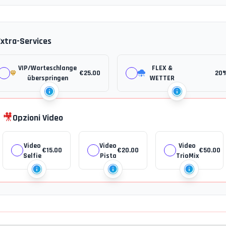
Extra-Services
VIP/Warteschlange
FLEX &
€
25.00
20
überspringen
WETTER
🎥
Opzioni Video
Video
Video
Video
€
15.00
€
20.00
€
50.00
Selfie
Pista
TrioMix