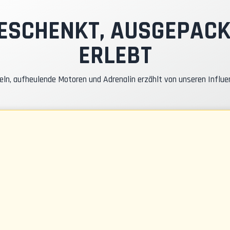
nstruktor-Pilot
ESCHENKT, AUSGEPACK
ERLEBT
asko- & RC-Versicherung
eln, aufheulende Motoren und Adrenalin erzählt von unseren Influe
raftstoff
CR-Gadgets
eilnahmebescheinigung
icherheitsbriefing
echnische Assistenz