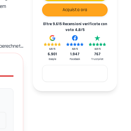
dem
Acquista ora
Oltre
9.615
Recensioni verificate con
voto
4,8
/5
berechnet...
4,8
/5
4,9
/5
4,8
/5
6.901
1.947
767
Google
Facebook
Trustpilot