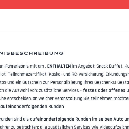
nisbeschreibung
en-Fahrerlebnis mit
am
.
ENTHALTEN
im Angebot:
Snack Buffet, K
lot, Teilnahmezertifikat, Kasko- und RC-Versicherung, Erkundungs
otos
und ein Gutschein zur Personalisierung Ihres Geschenks! Gestal
rch die Auswahl von: zusätzliche Services -
festes oder offenes 
uhe entscheiden, an welcher Veranstaltung Sie teilnehmen möchten
 aufeinanderfolgenden Runden
runden sind als
aufeinanderfolgende Runden im selben Auto
un
ahrer zu betrachten; alle zusätzlichen Services wie
Videoaufzeichn