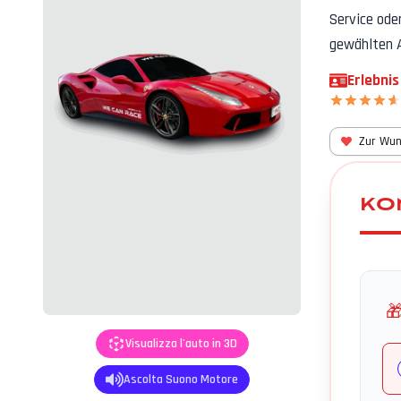
Service ode
gewählten 
Erlebnis
Zur Wun
KO

Visualizza l'auto in 3D
Ascolta Suono Motore