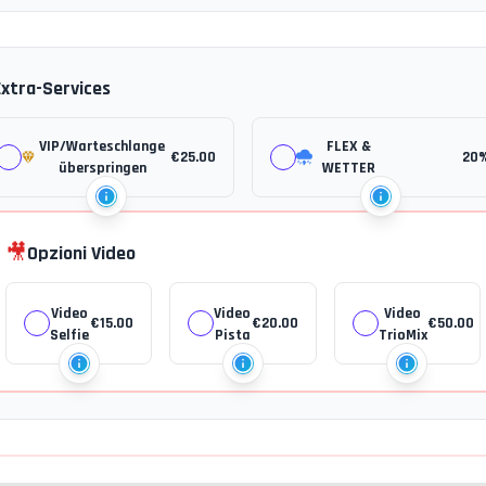
Extra-Services
VIP/Warteschlange
FLEX &
€
25.00
20
überspringen
WETTER
🎥
Opzioni Video
Video
Video
Video
€
15.00
€
20.00
€
50.00
Selfie
Pista
TrioMix