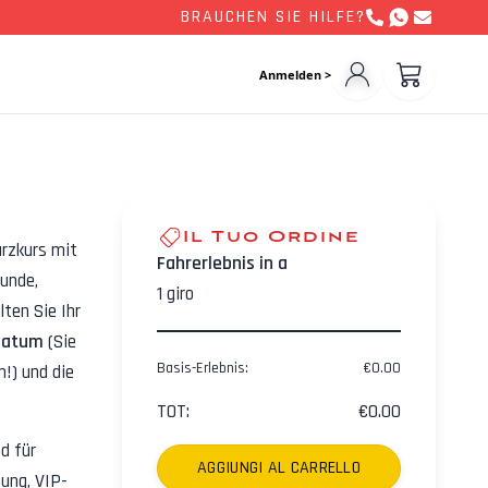
BRAUCHEN SIE HILFE?
Anmelden >
Il Tuo Ordine
urzkurs mit
Fahrerlebnis in a
runde,
1
giro
ten Sie Ihr
Datum
(Sie
Basis-Erlebnis
:
€
0.00
!) und die
TOT
:
€
0.00
d für
AGGIUNGI AL CARRELLO
ung, VIP-