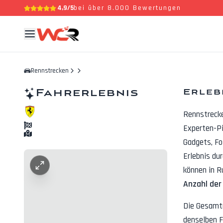
4,9/5
bei über 8.000 Bewertungen
Rennstrecken
Fahrerlebnis
Erleb
Rennstreck
Experten-Pi
Gadgets, F
Erlebnis du
können in R
Anzahl der
Die Gesamt
denselben F