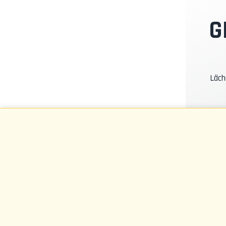
I
G
K
Läch
K
W
T
S
T