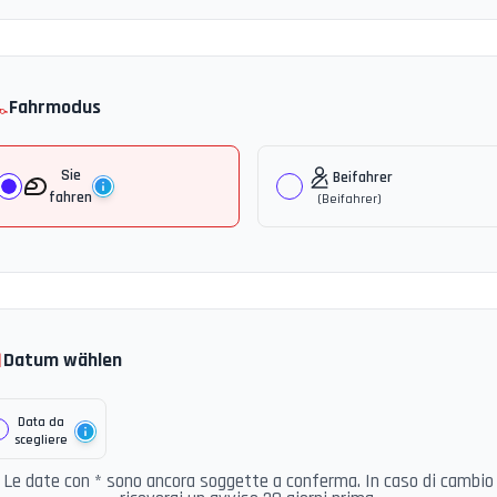
️
Fahrmodus
Sie
Beifahrer
fahren
(
Beifahrer
)

Datum wählen
Data da
scegliere
Le date con * sono ancora soggette a conferma. In caso di cambio