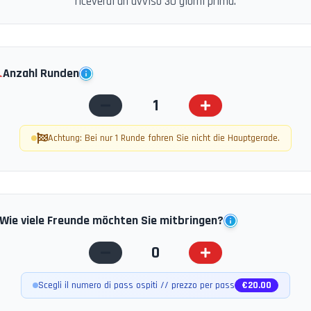
riceverai un avviso 30 giorni prima.
️
Anzahl Runden
1
Achtung: Bei nur 1 Runde fahren Sie nicht die Hauptgerade.
Wie viele Freunde möchten Sie mitbringen?
0
Scegli il numero di pass ospiti // prezzo per pass
€
20.00