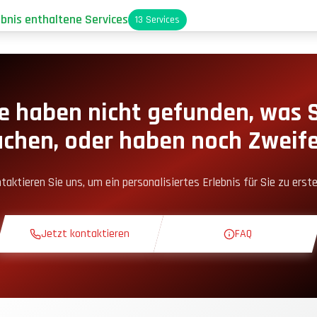
ebnis enthaltene Services
13
Services
arkplatz
oxengassen-Zugang
e haben nicht gefunden, was 
uchen, oder haben noch Zweife
nack-Ecke
taktieren Sie uns, um ein personalisiertes Erlebnis für Sie zu erste
heoriekurs
Jetzt kontaktieren
FAQ
rkundungsrunde
xklusive Strecke