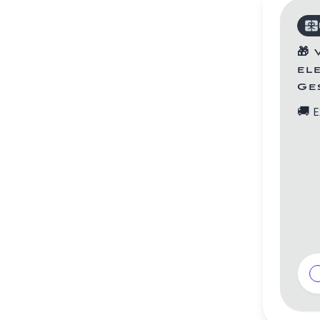
🎁
el
Ge
🚚
E