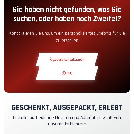
Sie haben nicht gefunden, was Sie
Boxengassen-Zugang
+5.00€
suchen, oder haben noch Zweifel?
Snack-Ecke
+5.00€
Kontaktieren Sie uns, um ein personalisiertes Erlebnis für Sie
zu erstellen
Theoriekurs
+30.00€
Jetzt kontaktieren
Erkundungsrunde
+19.00€
FAQ
Exklusive Strecke
+29.00€
Instruktor-Pilot
+49.00€
GESCHENKT, AUSGEPACKT, ERLEBT
Lächeln, aufheulende Motoren und Adrenalin erzählt von
Kasko- & RC-Versicherung
+39.00€
unseren Influencern