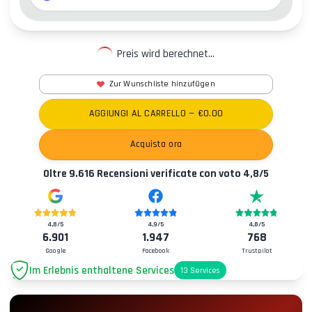
Preis wird berechnet...
Zur Wunschliste hinzufügen
AGGIUNGI AL CARRELLO
— €
0.00
Acquista ora
Oltre
9.616
Recensioni verificate con voto
4,8
/5
4,8
/5
4,9
/5
4,8
/5
6.901
1.947
768
Google
Facebook
Trustpilot
Im Erlebnis enthaltene Services
13
Services
Parkplatz
+2.00€