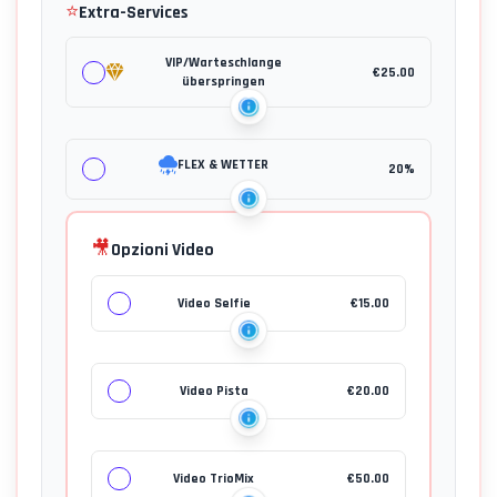
⭐
Extra-Services
VIP/Warteschlange
€
25.00
überspringen
FLEX & WETTER
20%
🎥
Opzioni Video
Video Selfie
€
15.00
Video Pista
€
20.00
Video TrioMix
€
50.00