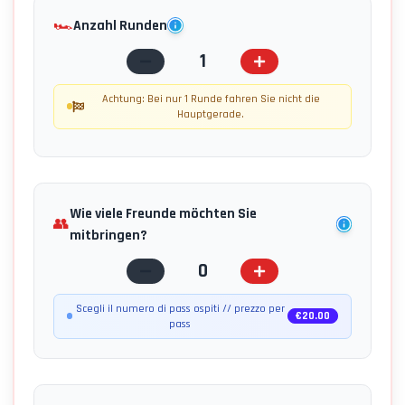
🏎️
Anzahl Runden
1
Achtung: Bei nur 1 Runde fahren Sie nicht die
Hauptgerade.
Wie viele Freunde möchten Sie
👥
mitbringen?
0
Scegli il numero di pass ospiti // prezzo per
€
20.00
pass