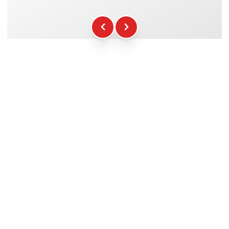
Kraftstoff
+16.00€
WCR-Gadgets
+12.00€
Teilnahmebescheinigung
+5.00€
Sicherheitsbriefing
+15.00€
Technische Assistenz
+20.00€