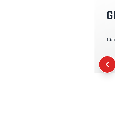
I
G
K
Läch
K
W
T
S
T