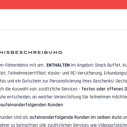
nisbeschreibung
en-Fahrerlebnis mit
am
.
ENTHALTEN
im Angebot:
Snack Buffet, K
lot, Teilnahmezertifikat, Kasko- und RC-Versicherung, Erkundungs
otos
und ein Gutschein zur Personalisierung Ihres Geschenks! Gestal
rch die Auswahl von: zusätzliche Services -
festes oder offenes 
uhe entscheiden, an welcher Veranstaltung Sie teilnehmen möchten
 aufeinanderfolgenden Runden
runden sind als
aufeinanderfolgende Runden im selben Auto
un
ahrer zu betrachten; alle zusätzlichen Services wie
Videoaufzeichn