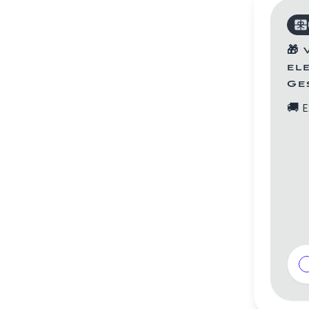
🎁
el
Ge
🚚
E