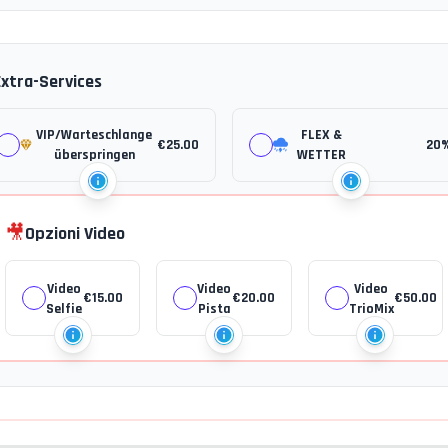
Extra-Services
VIP/Warteschlange
FLEX &
€
25.00
20
überspringen
WETTER
🎥
Opzioni Video
Video
Video
Video
€
15.00
€
20.00
€
50.00
Selfie
Pista
TrioMix