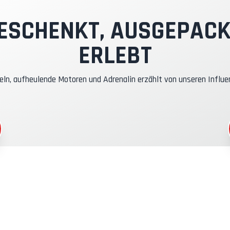
nstruktor-Pilot
ESCHENKT, AUSGEPACK
ERLEBT
asko- & RC-Versicherung
eln, aufheulende Motoren und Adrenalin erzählt von unseren Influe
raftstoff
CR-Gadgets
eilnahmebescheinigung
icherheitsbriefing
echnische Assistenz