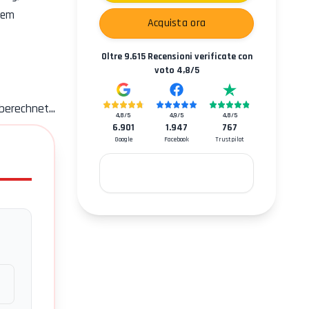
dem
Acquista ora
Oltre
9.615
Recensioni verificate con
voto
4,8
/5
berechnet...
4,8
/5
4,9
/5
4,8
/5
6.901
1.947
767
Google
Facebook
Trustpilot