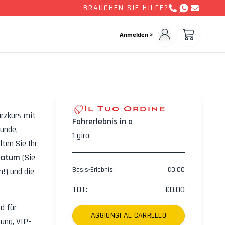
BRAUCHEN SIE HILFE?
Anmelden >
Il Tuo Ordine
urzkurs mit
Fahrerlebnis in a
runde,
1
giro
ten Sie Ihr
Datum
(Sie
Basis-Erlebnis
:
€
0.00
!) und die
TOT
:
€
0.00
d für
AGGIUNGI AL CARRELLO
ung, VIP-