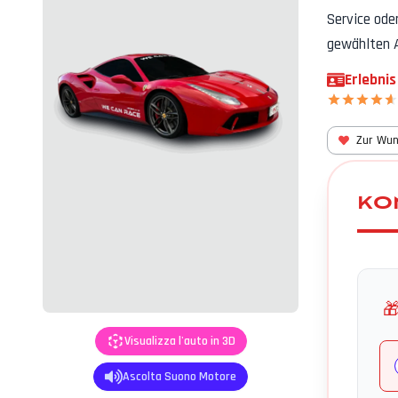
Service ode
gewählten 
Erlebnis
Zur Wun
KO

Visualizza l'auto in 3D
Ascolta Suono Motore