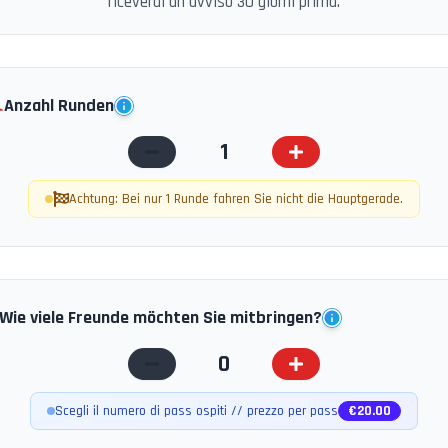
riceverai un avviso 30 giorni prima.
️
Anzahl Runden
1
Achtung: Bei nur 1 Runde fahren Sie nicht die Hauptgerade.
Wie viele Freunde möchten Sie mitbringen?
0
Scegli il numero di pass ospiti // prezzo per pass
€
20.00