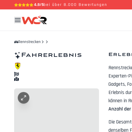
4,9/5
bei über 8.000 Bewertungen
Rennstrecken
Fahrerlebnis
Erleb
Rennstreck
Experten-Pi
Gadgets, F
Erlebnis du
können in R
Anzahl der
Die Gesamt
denselben F