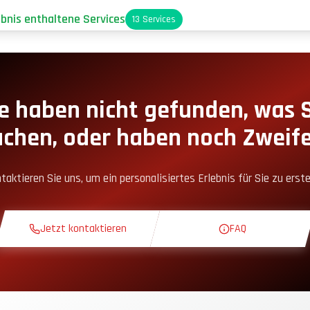
ebnis enthaltene Services
13
Services
arkplatz
oxengassen-Zugang
e haben nicht gefunden, was 
uchen, oder haben noch Zweife
nack-Ecke
taktieren Sie uns, um ein personalisiertes Erlebnis für Sie zu erste
heoriekurs
Jetzt kontaktieren
FAQ
rkundungsrunde
xklusive Strecke