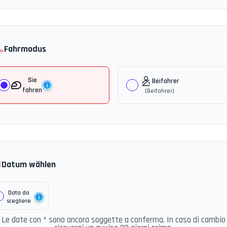
️
Fahrmodus
Sie
Beifahrer
fahren
(
Beifahrer
)

Datum wählen
Data da
scegliere
Le date con * sono ancora soggette a conferma. In caso di cambio