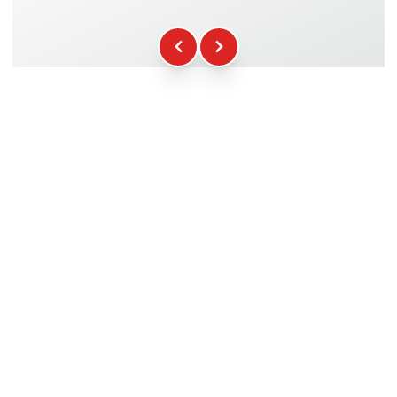
Kraftstoff
+16.00€
WCR-Gadgets
+12.00€
Teilnahmebescheinigung
+5.00€
Sicherheitsbriefing
+15.00€
Technische Assistenz
+20.00€