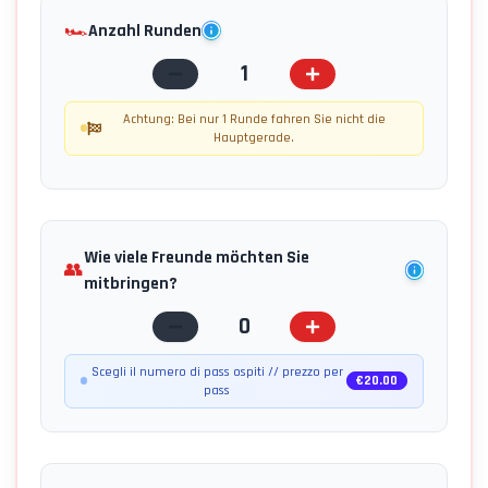
🏎️
Anzahl Runden
1
Achtung: Bei nur 1 Runde fahren Sie nicht die
Hauptgerade.
Wie viele Freunde möchten Sie
👥
mitbringen?
0
Scegli il numero di pass ospiti // prezzo per
€
20.00
pass