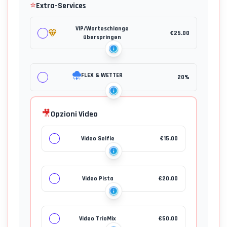
⭐
Extra-Services
VIP/Warteschlange
€
25.00
überspringen
FLEX & WETTER
20%
🎥
Opzioni Video
Video Selfie
€
15.00
Video Pista
€
20.00
Video TrioMix
€
50.00