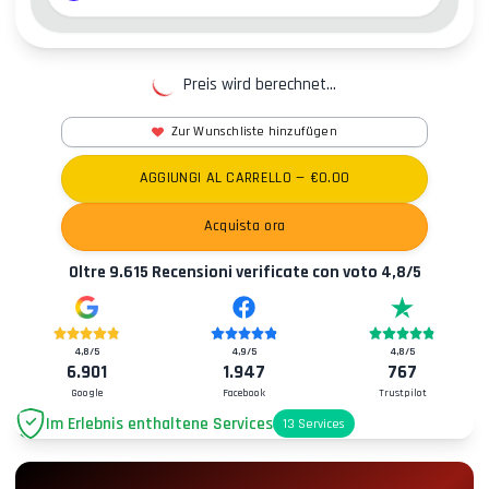
Preis wird berechnet...
Zur Wunschliste hinzufügen
AGGIUNGI AL CARRELLO
— €
0.00
Acquista ora
Oltre
9.615
Recensioni verificate con voto
4,8
/5
4,8
/5
4,9
/5
4,8
/5
6.901
1.947
767
Google
Facebook
Trustpilot
Im Erlebnis enthaltene Services
13
Services
Parkplatz
+2.00€