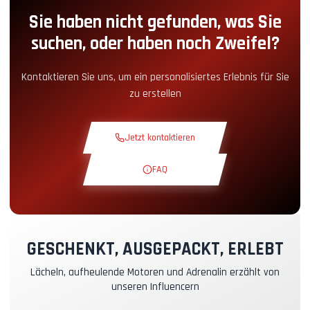
Sie haben nicht gefunden, was Sie
Boxengassen-Zugang
+5.00€
suchen, oder haben noch Zweifel?
Snack-Ecke
+5.00€
Kontaktieren Sie uns, um ein personalisiertes Erlebnis für Sie
zu erstellen
Theoriekurs
+30.00€
Jetzt kontaktieren
Erkundungsrunde
+19.00€
FAQ
Exklusive Strecke
+29.00€
Instruktor-Pilot
+49.00€
GESCHENKT, AUSGEPACKT, ERLEBT
Lächeln, aufheulende Motoren und Adrenalin erzählt von
Kasko- & RC-Versicherung
+39.00€
unseren Influencern