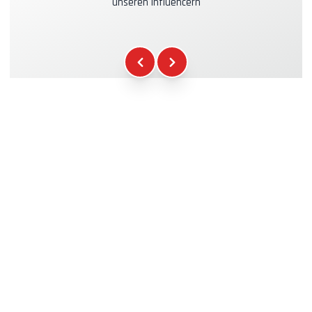
unseren Influencern
Kraftstoff
+16.00€
WCR-Gadgets
+12.00€
Teilnahmebescheinigung
+5.00€
Sicherheitsbriefing
+15.00€
Technische Assistenz
+20.00€