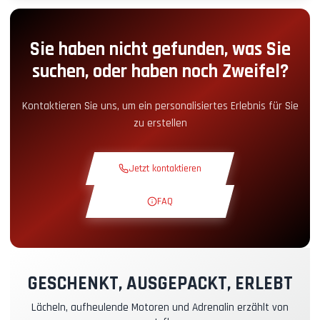
Parkplatz
+2.00€
Sie haben nicht gefunden, was Sie
Boxengassen-Zugang
+5.00€
suchen, oder haben noch Zweifel?
Snack-Ecke
+5.00€
Kontaktieren Sie uns, um ein personalisiertes Erlebnis für Sie
zu erstellen
Theoriekurs
+30.00€
Jetzt kontaktieren
Erkundungsrunde
+19.00€
FAQ
Exklusive Strecke
+29.00€
Instruktor-Pilot
+49.00€
GESCHENKT, AUSGEPACKT, ERLEBT
Lächeln, aufheulende Motoren und Adrenalin erzählt von
Kasko- & RC-Versicherung
+39.00€