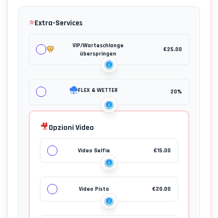
⭐
Extra-Services
VIP/Warteschlange
€
25.00
überspringen
FLEX & WETTER
20%
🎥
Opzioni Video
Video Selfie
€
15.00
Video Pista
€
20.00