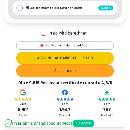
🎁
Ja, ich möchte die Geschenkbox!
5,00 €
Preis wird berechnet...
Zur Wunschliste hinzufügen
AGGIUNGI AL CARRELLO
— €
0.00
Acquista ora
Oltre
9.615
Recensioni verificate con voto
4,8
/5
4,8
/5
4,9
/5
4,8
/5
6.901
1.947
767
Google
Facebook
Trustpilot
Im Erlebnis enthaltene Services
13
Services