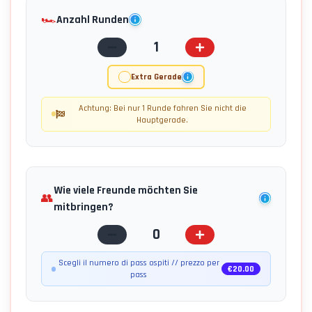
🏎️
Anzahl Runden
1
Extra Gerade
Achtung: Bei nur 1 Runde fahren Sie nicht die
Hauptgerade.
Wie viele Freunde möchten Sie
👥
mitbringen?
0
Scegli il numero di pass ospiti // prezzo per
€
20.00
pass