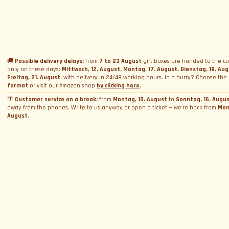
Unsere Supersportwagen
Fahre einen Supersportwagen auf der Rennstrecke
Name
*
Geschenkbox schenken
Vermietung
Ferrari und Lamborghini Quiz
Geschenkkarte schenken
Firmen-Incentive-Pakete
Hochzeitsvermietung
Datenschutzerklärung
Fahrkurse
Buchungen
Foto- und Videovermietung
🚚
Possible delivery delays:
from
7 to 23 August
gift boxes are handed to the co
Cookie-Richtlinie
E-Mail
*
only on these days:
Mittwoch, 12. August, Montag, 17. August, Dienstag, 18. Au
Track Days
Fotoshooting
Termin buchen
Freitag, 21. August
, with delivery in 24/48 working hours. In a hurry? Choose the
Allgemeine Geschäftsbedingungen
WeCanSail
format
or visit our Amazon shop
by clicking here
.
Simulatorvermietung
Über Uns
Box-Aktivierung
Cookie-Einstellungen verwalten
🌴
Customer service on a break:
from
Montag, 10. August
to
Sonntag, 16. Augu
Wer wir sind
away from the phones. Write to us anyway or open a ticket — we're back from
Mon
Provinz
*
August
.
Kontakt
Warum wir?
Blog und News
Kontaktiere uns
Bewertungen
Beschwerde einreichen. Sag's dem Chef
Allgemeine Geschäftsbedingungen
Durch Fortfahren willige ich in die Verarbeitung meiner personenbezogenen Daten
und akzeptiere
die Datenschutzerklärung
Arbeite mit uns
Helpdesk
FAQ
ANMELDEN
Mit uns zusammenarbeiten
Folge uns