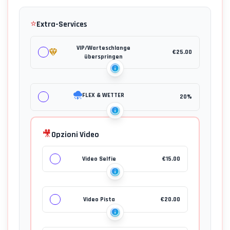
⭐
Extra-Services
VIP/Warteschlange
€
25.00
überspringen
FLEX & WETTER
20%
🎥
Opzioni Video
Video Selfie
€
15.00
Video Pista
€
20.00