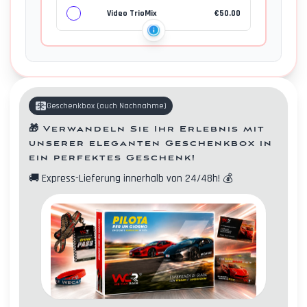
Video TrioMix
€
50.00
Geschenkbox
(
auch Nachnahme
)
🎁
Verwandeln Sie Ihr Erlebnis mit
unserer eleganten Geschenkbox in
ein perfektes Geschenk!
🚚
Express-Lieferung innerhalb von 24/48h!
💰
Kontakte