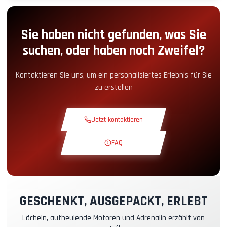
Parkplatz
+2.00€
Sie haben nicht gefunden, was Sie
Boxengassen-Zugang
+5.00€
suchen, oder haben noch Zweifel?
Snack-Ecke
+5.00€
Kontaktieren Sie uns, um ein personalisiertes Erlebnis für Sie
zu erstellen
Theoriekurs
+30.00€
Jetzt kontaktieren
Erkundungsrunde
+19.00€
FAQ
Exklusive Strecke
+29.00€
Instruktor-Pilot
+49.00€
GESCHENKT, AUSGEPACKT, ERLEBT
Lächeln, aufheulende Motoren und Adrenalin erzählt von
Kasko- & RC-Versicherung
+39.00€