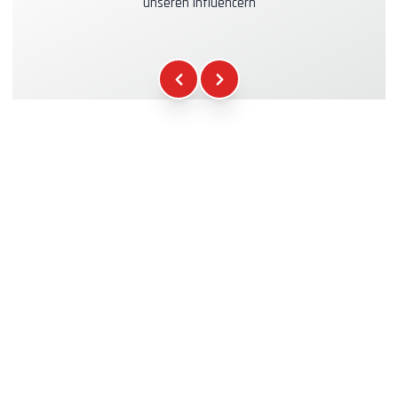
unseren Influencern
Kraftstoff
+16.00€
WCR-Gadgets
+12.00€
Teilnahmebescheinigung
+5.00€
Sicherheitsbriefing
+15.00€
Technische Assistenz
+20.00€