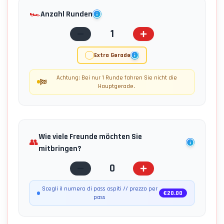
🏎️
Anzahl Runden
1
Extra Gerade
Achtung: Bei nur 1 Runde fahren Sie nicht die
Hauptgerade.
Wie viele Freunde möchten Sie
👥
mitbringen?
0
Scegli il numero di pass ospiti // prezzo per
€
20.00
pass