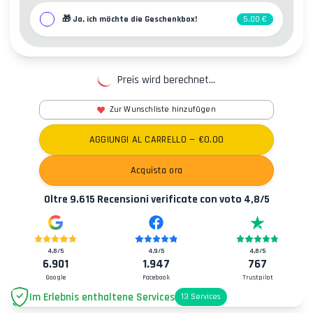
🎁
Ja, ich möchte die Geschenkbox!
5,00 €
Preis wird berechnet...
Zur Wunschliste hinzufügen
AGGIUNGI AL CARRELLO
— €
0.00
Acquista ora
Oltre
9.615
Recensioni verificate con voto
4,8
/5
4,8
/5
4,9
/5
4,8
/5
6.901
1.947
767
Google
Facebook
Trustpilot
Im Erlebnis enthaltene Services
13
Services