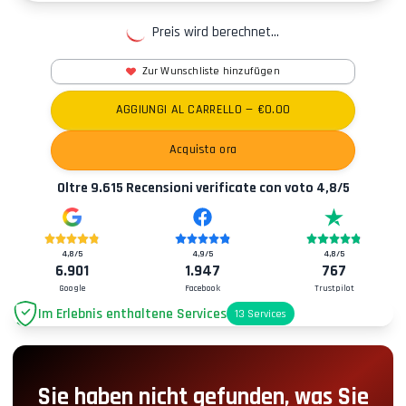
Preis wird berechnet...
Zur Wunschliste hinzufügen
AGGIUNGI AL CARRELLO
— €
0.00
Acquista ora
Oltre
9.615
Recensioni verificate con voto
4,8
/5
4,8
/5
4,9
/5
4,8
/5
6.901
1.947
767
Google
Facebook
Trustpilot
Im Erlebnis enthaltene Services
13
Services
Parkplatz
+2.00€
Sie haben nicht gefunden, was Sie
Boxengassen-Zugang
+5.00€