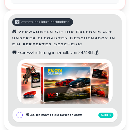
Geschenkbox
(
auch Nachnahme
)
🎁
Verwandeln Sie Ihr Erlebnis mit
unserer eleganten Geschenkbox in
ein perfektes Geschenk!
🚚
Express-Lieferung innerhalb von 24/48h!
💰
Kontakte
🎁
Ja, ich möchte die Geschenkbox!
5,00 €