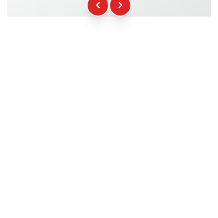
WCR-Gadgets
+12.00€
Teilnahmebescheinigung
+5.00€
Sicherheitsbriefing
+15.00€
Technische Assistenz
+20.00€