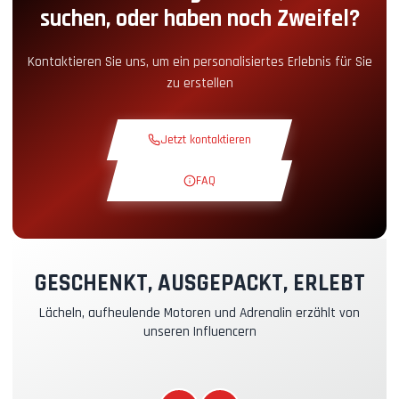
suchen, oder haben noch Zweifel?
Snack-Ecke
+5.00€
Kontaktieren Sie uns, um ein personalisiertes Erlebnis für Sie
zu erstellen
Theoriekurs
+30.00€
Jetzt kontaktieren
Erkundungsrunde
+19.00€
FAQ
Exklusive Strecke
+29.00€
Instruktor-Pilot
+49.00€
GESCHENKT, AUSGEPACKT, ERLEBT
Lächeln, aufheulende Motoren und Adrenalin erzählt von
Kasko- & RC-Versicherung
+39.00€
unseren Influencern
Kraftstoff
+16.00€