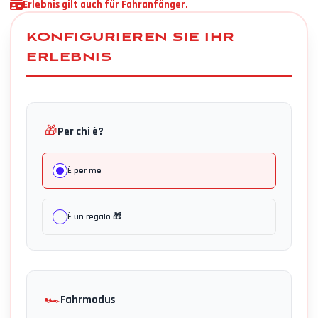
Erlebnis gilt auch für Fahranfänger.
KONFIGURIEREN SIE IHR
ERLEBNIS
🎁
Per chi è?
È per me
È un regalo 🎁
🏎️
Fahrmodus