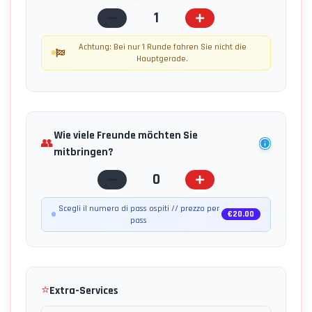
1
Achtung: Bei nur 1 Runde fahren Sie nicht die
Hauptgerade.
Wie viele Freunde möchten Sie
👥
mitbringen?
0
Scegli il numero di pass ospiti // prezzo per
€
20.00
pass
⭐
Extra-Services