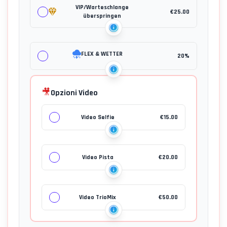
VIP/Warteschlange
€
25.00
überspringen
FLEX & WETTER
20%
🎥
Opzioni Video
Video Selfie
€
15.00
Video Pista
€
20.00
Video TrioMix
€
50.00