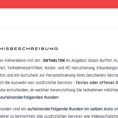
nisbeschreibung
en-Fahrerlebnis mit
am
.
ENTHALTEN
im Angebot:
Snack Buffet, K
lot, Teilnahmezertifikat, Kasko- und RC-Versicherung, Erkundungs
otos
und ein Gutschein zur Personalisierung Ihres Geschenks! Gestal
rch die Auswahl von: zusätzliche Services -
festes oder offenes 
uhe entscheiden, an welcher Veranstaltung Sie teilnehmen möchten
 aufeinanderfolgenden Runden
runden sind als
aufeinanderfolgende Runden im selben Auto
un
ahrer zu betrachten; alle zusätzlichen Services wie
Videoaufzeichn