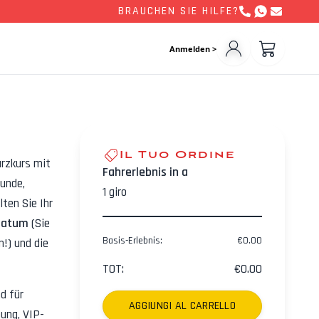
BRAUCHEN SIE HILFE?
Anmelden >
Il Tuo Ordine
urzkurs mit
Fahrerlebnis in a
runde,
1
giro
ten Sie Ihr
Datum
(Sie
Basis-Erlebnis
:
€
0.00
!) und die
TOT
:
€
0.00
d für
AGGIUNGI AL CARRELLO
ung, VIP-