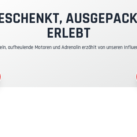
nstruktor-Pilot
ESCHENKT, AUSGEPACK
ERLEBT
asko- & RC-Versicherung
eln, aufheulende Motoren und Adrenalin erzählt von unseren Influe
raftstoff
CR-Gadgets
eilnahmebescheinigung
icherheitsbriefing
echnische Assistenz