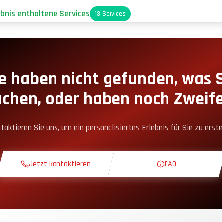
ebnis enthaltene Services
13
Services
arkplatz
oxengassen-Zugang
e haben nicht gefunden, was 
uchen, oder haben noch Zweife
nack-Ecke
taktieren Sie uns, um ein personalisiertes Erlebnis für Sie zu erste
heoriekurs
Jetzt kontaktieren
FAQ
rkundungsrunde
xklusive Strecke