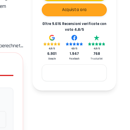
dem
Acquista ora
Oltre
9.616
Recensioni verificate con
voto
4,8
/5
berechnet...
4,8
/5
4,9
/5
4,8
/5
6.901
1.947
768
Google
Facebook
Trustpilot