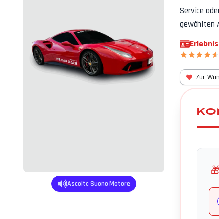
Service ode
gewählten 
Erlebnis
Zur Wun
KO

Ascolta Suono Motore