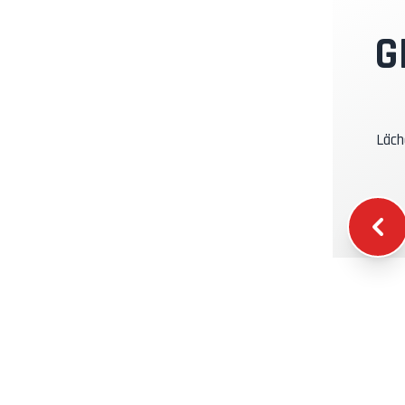
I
G
K
Läch
K
W
T
S
T