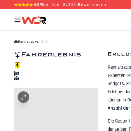
4,9/5
bei über 8.000 Bewertungen
Rennstrecken
Fahrerlebnis
Erleb
Rennstreck
Experten-Pi
Gadgets, F
Erlebnis du
können in R
Anzahl der
Die Gesamt
denselben F