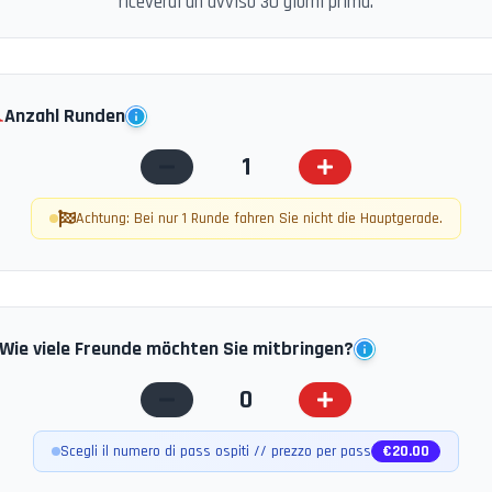
riceverai un avviso 30 giorni prima.
️
Anzahl Runden
1
Achtung: Bei nur 1 Runde fahren Sie nicht die Hauptgerade.
Wie viele Freunde möchten Sie mitbringen?
0
Scegli il numero di pass ospiti // prezzo per pass
€
20.00