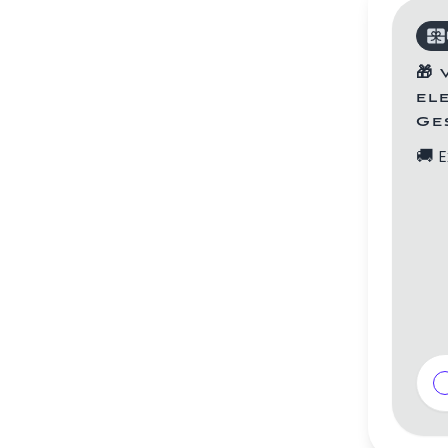
🎁
el
Ge
🚚
E