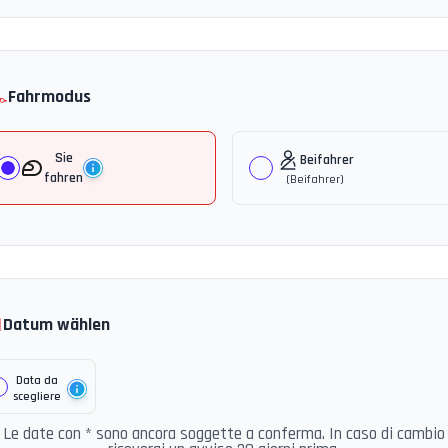
️
Fahrmodus
Sie
Beifahrer
fahren
(
Beifahrer
)

Datum wählen
Data da
scegliere
Le date con * sono ancora soggette a conferma. In caso di cambio