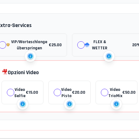
Extra-Services
VIP/Warteschlange
FLEX &
€
25.00
20
überspringen
WETTER
🎥
Opzioni Video
Video
Video
Video
€
15.00
€
20.00
€
50.00
Selfie
Pista
TrioMix