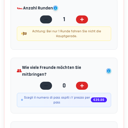
🏎️
Anzahl Runden
1
Achtung: Bei nur 1 Runde fahren Sie nicht die
Hauptgerade.
Wie viele Freunde möchten Sie
👥
mitbringen?
0
Scegli il numero di pass ospiti // prezzo per
€
20.00
pass