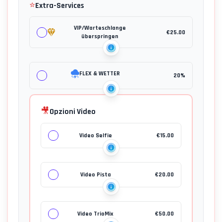
⭐
Extra-Services
VIP/Warteschlange
€
25.00
überspringen
FLEX & WETTER
20%
🎥
Opzioni Video
Video Selfie
€
15.00
Video Pista
€
20.00
Video TrioMix
€
50.00