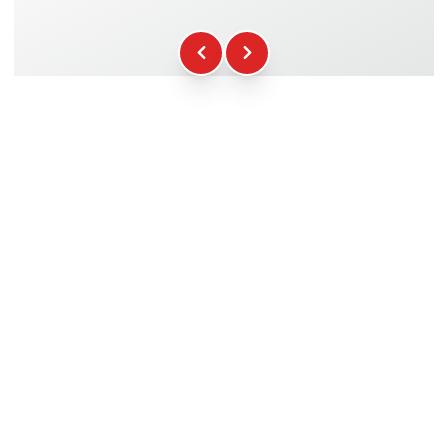
Kraftstoff
+16.00€
WCR-Gadgets
+12.00€
Teilnahmebescheinigung
+5.00€
Sicherheitsbriefing
+15.00€
Technische Assistenz
+20.00€