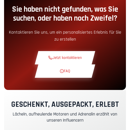
Sie haben nicht gefunden, was Sie
Boxengassen-Zugang
+5.00€
suchen, oder haben noch Zweifel?
Snack-Ecke
+5.00€
Kontaktieren Sie uns, um ein personalisiertes Erlebnis für Sie
zu erstellen
Theoriekurs
+30.00€
Jetzt kontaktieren
Erkundungsrunde
+19.00€
FAQ
Exklusive Strecke
+29.00€
Instruktor-Pilot
+49.00€
GESCHENKT, AUSGEPACKT, ERLEBT
Lächeln, aufheulende Motoren und Adrenalin erzählt von
Kasko- & RC-Versicherung
+39.00€
unseren Influencern