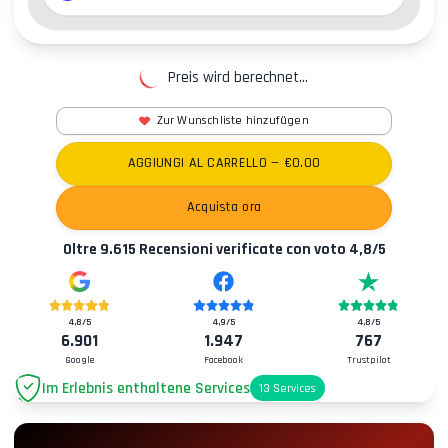
Preis wird berechnet...
Zur Wunschliste hinzufügen
AGGIUNGI AL CARRELLO
— €
0.00
Acquista ora
Oltre
9.615
Recensioni verificate con voto
4,8
/5
4,8
/5
4,9
/5
4,8
/5
6.901
1.947
767
Google
Facebook
Trustpilot
Im Erlebnis enthaltene Services
13
Services
Parkplatz
+2.00€