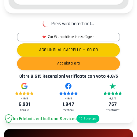
Preis wird berechnet...
Zur Wunschliste hinzufügen
AGGIUNGI AL CARRELLO
— €
0.00
Acquista ora
Oltre
9.615
Recensioni verificate con voto
4,8
/5
4,8
/5
4,9
/5
4,8
/5
6.901
1.947
767
Google
Facebook
Trustpilot
Im Erlebnis enthaltene Services
13
Services
Parkplatz
+2.00€