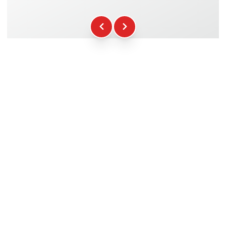
Kraftstoff
+16.00€
WCR-Gadgets
+12.00€
Teilnahmebescheinigung
+5.00€
Sicherheitsbriefing
+15.00€
Technische Assistenz
+20.00€