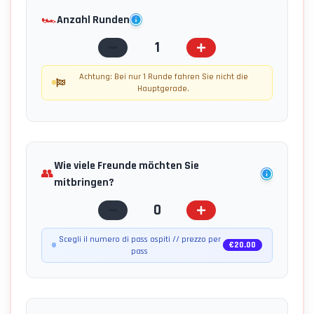
🏎️
Anzahl Runden
1
Achtung: Bei nur 1 Runde fahren Sie nicht die
Hauptgerade.
Wie viele Freunde möchten Sie
👥
mitbringen?
0
Scegli il numero di pass ospiti // prezzo per
€
20.00
pass