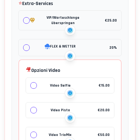
⭐
Extra-Services
VIP/Warteschlange
€
25.00
überspringen
FLEX & WETTER
20%
🎥
Opzioni Video
Video Selfie
€
15.00
Video Pista
€
20.00
Video TrioMix
€
50.00