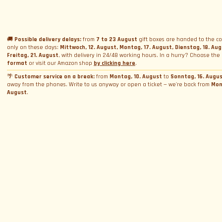
Name
*
Geschenkbox schenken
Vermietung
Ferrari und Lamborghini Quiz
Geschenkkarte schenken
Firmen-Incentive-Pakete
Hochzeitsvermietung
Datenschutzerklärung
Fahrkurse
Buchungen
Foto- und Videovermietung
🚚
Possible delivery delays:
from
7 to 23 August
gift boxes are handed to the co
only on these days:
Mittwoch, 12. August, Montag, 17. August, Dienstag, 18. Au
Cookie-Richtlinie
E-Mail
*
Track Days
Fotoshooting
Termin buchen
Freitag, 21. August
, with delivery in 24/48 working hours. In a hurry? Choose the
Allgemeine Geschäftsbedingungen
format
or visit our Amazon shop
by clicking here
.
WeCanSail
Simulatorvermietung
Über Uns
Box-Aktivierung
Cookie-Einstellungen verwalten
🌴
Customer service on a break:
from
Montag, 10. August
to
Sonntag, 16. Augu
away from the phones. Write to us anyway or open a ticket — we're back from
Mon
Wer wir sind
Provinz
*
August
.
Kontakt
Warum wir?
Blog und News
Kontaktiere uns
Bewertungen
Beschwerde einreichen. Sag's dem Chef
Allgemeine Geschäftsbedingungen
Durch Fortfahren willige ich in die Verarbeitung meiner personenbezogenen Daten
und akzeptiere
die Datenschutzerklärung
Arbeite mit uns
Helpdesk
FAQ
ANMELDEN
Mit uns zusammenarbeiten
Folge uns