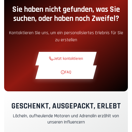
Sie haben nicht gefunden, was Sie
Boxengassen-Zugang
+5.00€
suchen, oder haben noch Zweifel?
Snack-Ecke
+5.00€
Kontaktieren Sie uns, um ein personalisiertes Erlebnis für Sie
zu erstellen
Theoriekurs
+30.00€
Jetzt kontaktieren
Erkundungsrunde
+19.00€
FAQ
Exklusive Strecke
+29.00€
Instruktor-Pilot
+49.00€
GESCHENKT, AUSGEPACKT, ERLEBT
Lächeln, aufheulende Motoren und Adrenalin erzählt von
Kasko- & RC-Versicherung
+39.00€
unseren Influencern