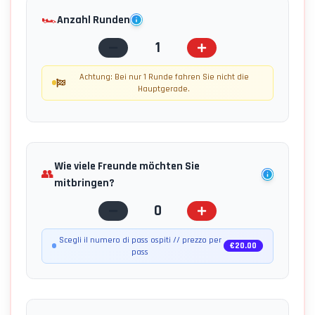
🏎️
Anzahl Runden
1
Achtung: Bei nur 1 Runde fahren Sie nicht die
Hauptgerade.
Wie viele Freunde möchten Sie
👥
mitbringen?
0
Scegli il numero di pass ospiti // prezzo per
€
20.00
pass