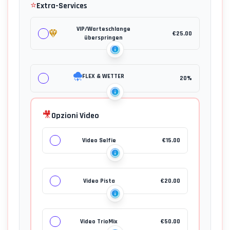
⭐
Extra-Services
VIP/Warteschlange
€
25.00
überspringen
FLEX & WETTER
20%
🎥
Opzioni Video
Video Selfie
€
15.00
Video Pista
€
20.00
Video TrioMix
€
50.00