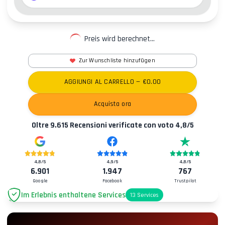
Preis wird berechnet...
Zur Wunschliste hinzufügen
AGGIUNGI AL CARRELLO
— €
0.00
Acquista ora
Oltre
9.615
Recensioni verificate con voto
4,8
/5
4,8
/5
4,9
/5
4,8
/5
6.901
1.947
767
Google
Facebook
Trustpilot
Im Erlebnis enthaltene Services
13
Services
Parkplatz
+2.00€