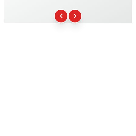
Kraftstoff
+16.00€
WCR-Gadgets
+12.00€
Teilnahmebescheinigung
+5.00€
Sicherheitsbriefing
+15.00€
Technische Assistenz
+20.00€