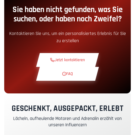
Sie haben nicht gefunden, was Sie
Boxengassen-Zugang
+5.00€
suchen, oder haben noch Zweifel?
Snack-Ecke
+5.00€
Kontaktieren Sie uns, um ein personalisiertes Erlebnis für Sie
zu erstellen
Theoriekurs
+30.00€
Jetzt kontaktieren
Erkundungsrunde
+19.00€
FAQ
Exklusive Strecke
+29.00€
Instruktor-Pilot
+49.00€
GESCHENKT, AUSGEPACKT, ERLEBT
Lächeln, aufheulende Motoren und Adrenalin erzählt von
Kasko- & RC-Versicherung
+39.00€
unseren Influencern