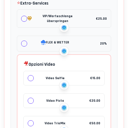
⭐
Extra-Services
VIP/Warteschlange
€
25.00
überspringen
FLEX & WETTER
20%
🎥
Opzioni Video
Video Selfie
€
15.00
Video Pista
€
20.00
Video TrioMix
€
50.00