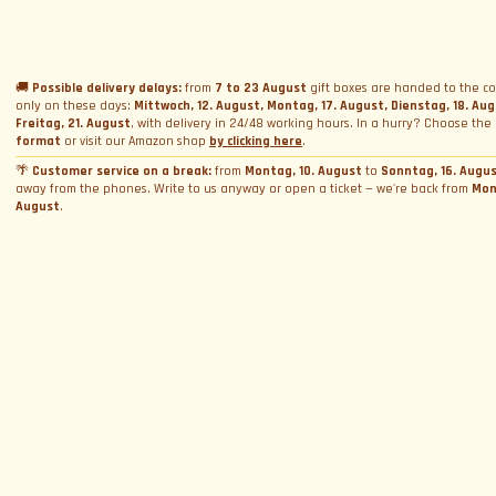
Name
*
Geschenkbox schenken
Vermietung
Ferrari und Lamborghini Quiz
Geschenkkarte schenken
Firmen-Incentive-Pakete
Hochzeitsvermietung
Datenschutzerklärung
Fahrkurse
Buchungen
Foto- und Videovermietung
🚚
Possible delivery delays:
from
7 to 23 August
gift boxes are handed to the co
only on these days:
Mittwoch, 12. August, Montag, 17. August, Dienstag, 18. Au
Cookie-Richtlinie
E-Mail
*
Track Days
Fotoshooting
Termin buchen
Freitag, 21. August
, with delivery in 24/48 working hours. In a hurry? Choose the
Allgemeine Geschäftsbedingungen
format
or visit our Amazon shop
by clicking here
.
WeCanSail
Simulatorvermietung
Über Uns
Box-Aktivierung
Cookie-Einstellungen verwalten
🌴
Customer service on a break:
from
Montag, 10. August
to
Sonntag, 16. Augu
away from the phones. Write to us anyway or open a ticket — we're back from
Mon
Wer wir sind
Provinz
*
August
.
Kontakt
Warum wir?
Blog und News
Kontaktiere uns
Bewertungen
Beschwerde einreichen. Sag's dem Chef
Allgemeine Geschäftsbedingungen
Durch Fortfahren willige ich in die Verarbeitung meiner personenbezogenen Daten
und akzeptiere
die Datenschutzerklärung
Arbeite mit uns
Helpdesk
FAQ
ANMELDEN
Mit uns zusammenarbeiten
Folge uns