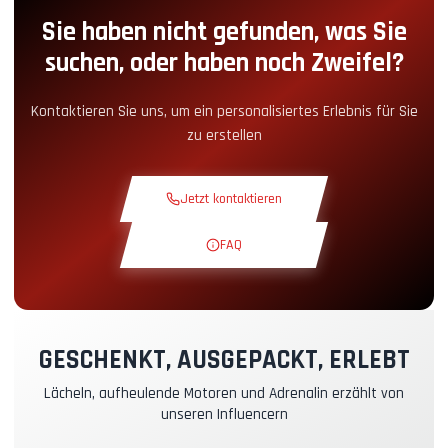
Sie haben nicht gefunden, was Sie
Boxengassen-Zugang
+5.00€
suchen, oder haben noch Zweifel?
Snack-Ecke
+5.00€
Kontaktieren Sie uns, um ein personalisiertes Erlebnis für Sie
zu erstellen
Theoriekurs
+30.00€
Jetzt kontaktieren
Erkundungsrunde
+19.00€
FAQ
Exklusive Strecke
+29.00€
Instruktor-Pilot
+49.00€
GESCHENKT, AUSGEPACKT, ERLEBT
Lächeln, aufheulende Motoren und Adrenalin erzählt von
Kasko- & RC-Versicherung
+39.00€
unseren Influencern