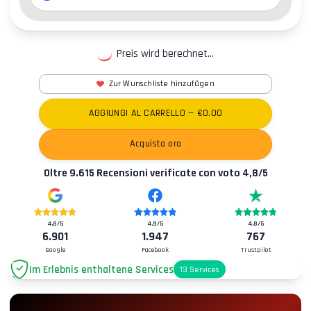
Preis wird berechnet...
Zur Wunschliste hinzufügen
AGGIUNGI AL CARRELLO
— €
0.00
Acquista ora
Oltre
9.615
Recensioni verificate con voto
4,8
/5
4,8
/5
4,9
/5
4,8
/5
6.901
1.947
767
Google
Facebook
Trustpilot
Im Erlebnis enthaltene Services
13
Services
Parkplatz
+2.00€