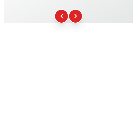
Kraftstoff
+16.00€
WCR-Gadgets
+12.00€
Teilnahmebescheinigung
+5.00€
Sicherheitsbriefing
+15.00€
Technische Assistenz
+20.00€