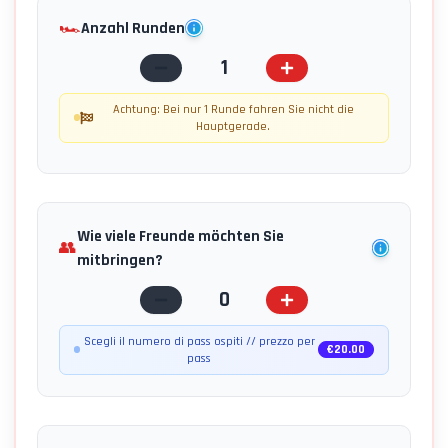
🏎️
Anzahl Runden
1
Achtung: Bei nur 1 Runde fahren Sie nicht die
Hauptgerade.
Wie viele Freunde möchten Sie
👥
mitbringen?
0
Scegli il numero di pass ospiti // prezzo per
€
20.00
pass