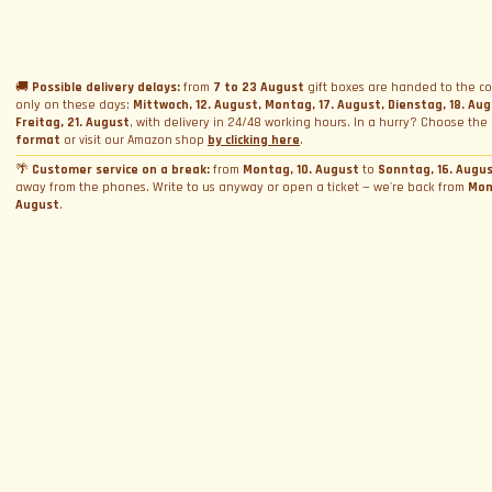
Name
*
Geschenkbox schenken
Vermietung
Ferrari und Lamborghini Quiz
Geschenkkarte schenken
Firmen-Incentive-Pakete
Hochzeitsvermietung
Datenschutzerklärung
Fahrkurse
Buchungen
Foto- und Videovermietung
🚚
Possible delivery delays:
from
7 to 23 August
gift boxes are handed to the co
only on these days:
Mittwoch, 12. August, Montag, 17. August, Dienstag, 18. Au
Cookie-Richtlinie
E-Mail
*
Track Days
Fotoshooting
Termin buchen
Freitag, 21. August
, with delivery in 24/48 working hours. In a hurry? Choose the
Allgemeine Geschäftsbedingungen
format
or visit our Amazon shop
by clicking here
.
WeCanSail
Simulatorvermietung
Über Uns
Box-Aktivierung
Cookie-Einstellungen verwalten
🌴
Customer service on a break:
from
Montag, 10. August
to
Sonntag, 16. Augu
away from the phones. Write to us anyway or open a ticket — we're back from
Mon
Wer wir sind
Provinz
*
August
.
Kontakt
Warum wir?
Blog und News
Kontaktiere uns
Bewertungen
Beschwerde einreichen. Sag's dem Chef
Allgemeine Geschäftsbedingungen
Durch Fortfahren willige ich in die Verarbeitung meiner personenbezogenen Daten
und akzeptiere
die Datenschutzerklärung
Arbeite mit uns
Helpdesk
FAQ
ANMELDEN
Mit uns zusammenarbeiten
Folge uns