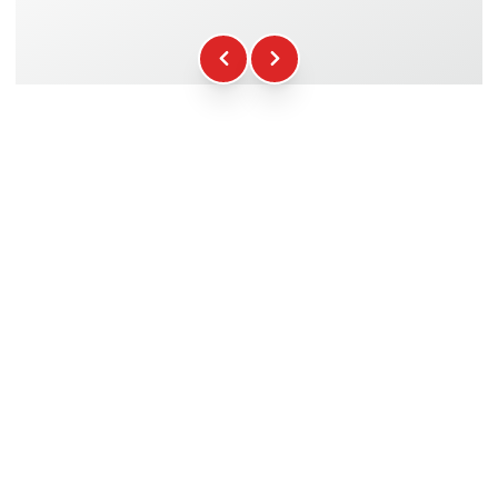
Kraftstoff
+16.00€
WCR-Gadgets
+12.00€
Teilnahmebescheinigung
+5.00€
Sicherheitsbriefing
+15.00€
Technische Assistenz
+20.00€