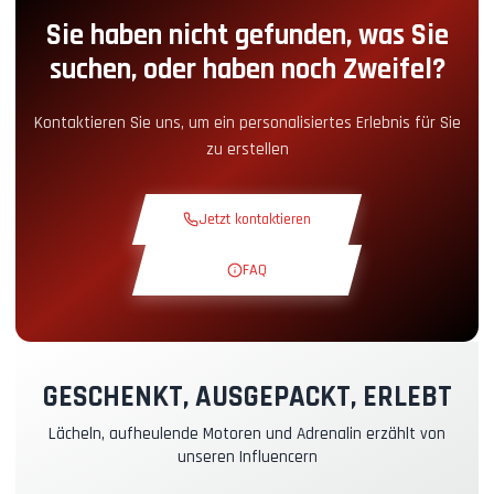
Sie haben nicht gefunden, was Sie
Boxengassen-Zugang
+5.00€
suchen, oder haben noch Zweifel?
Snack-Ecke
+5.00€
Kontaktieren Sie uns, um ein personalisiertes Erlebnis für Sie
zu erstellen
Theoriekurs
+30.00€
Jetzt kontaktieren
Erkundungsrunde
+19.00€
FAQ
Exklusive Strecke
+29.00€
Instruktor-Pilot
+49.00€
GESCHENKT, AUSGEPACKT, ERLEBT
Lächeln, aufheulende Motoren und Adrenalin erzählt von
Kasko- & RC-Versicherung
+39.00€
unseren Influencern