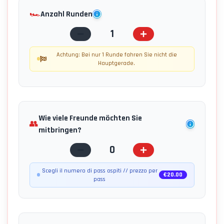
🏎️
Anzahl Runden
1
Achtung: Bei nur 1 Runde fahren Sie nicht die
Hauptgerade.
Wie viele Freunde möchten Sie
👥
mitbringen?
0
Scegli il numero di pass ospiti // prezzo per
€
20.00
pass