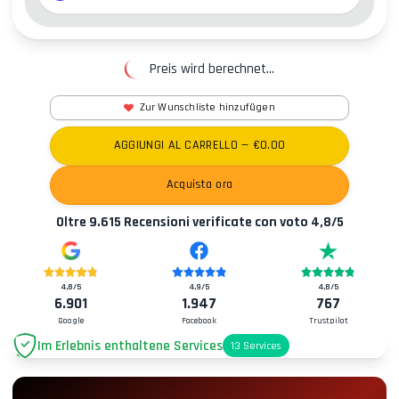
Preis wird berechnet...
Zur Wunschliste hinzufügen
AGGIUNGI AL CARRELLO
— €
0.00
Acquista ora
Oltre
9.615
Recensioni verificate con voto
4,8
/5
4,8
/5
4,9
/5
4,8
/5
6.901
1.947
767
Google
Facebook
Trustpilot
Im Erlebnis enthaltene Services
13
Services
Parkplatz
+2.00€