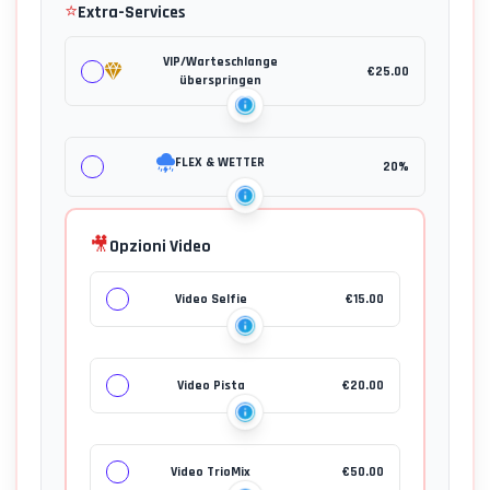
⭐
Extra-Services
VIP/Warteschlange
€
25.00
überspringen
FLEX & WETTER
20%
🎥
Opzioni Video
Video Selfie
€
15.00
Video Pista
€
20.00
Video TrioMix
€
50.00