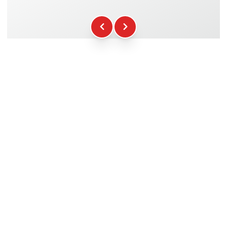
Kraftstoff
+16.00€
WCR-Gadgets
+12.00€
Teilnahmebescheinigung
+5.00€
Sicherheitsbriefing
+15.00€
Technische Assistenz
+20.00€