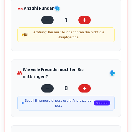
🏎️
Anzahl Runden
1
Achtung: Bei nur 1 Runde fahren Sie nicht die
Hauptgerade.
Wie viele Freunde möchten Sie
👥
mitbringen?
0
Scegli il numero di pass ospiti // prezzo per
€
20.00
pass