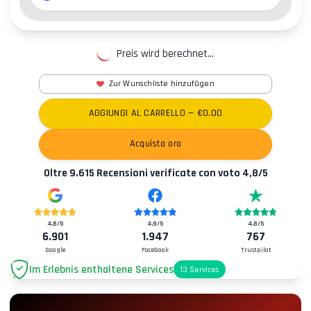
Preis wird berechnet...
Zur Wunschliste hinzufügen
AGGIUNGI AL CARRELLO
— €
0.00
Acquista ora
Oltre
9.615
Recensioni verificate con voto
4,8
/5
4,8
/5
4,9
/5
4,8
/5
6.901
1.947
767
Google
Facebook
Trustpilot
Im Erlebnis enthaltene Services
13
Services
Parkplatz
+2.00€