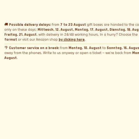
Name
*
Geschenkbox schenken
Vermietung
Ferrari und Lamborghini Quiz
Geschenkkarte schenken
Firmen-Incentive-Pakete
Hochzeitsvermietung
Datenschutzerklärung
Fahrkurse
Buchungen
Foto- und Videovermietung
🚚
Possible delivery delays:
from
7 to 23 August
gift boxes are handed to the co
only on these days:
Mittwoch, 12. August, Montag, 17. August, Dienstag, 18. Au
Cookie-Richtlinie
E-Mail
*
Track Days
Fotoshooting
Termin buchen
Freitag, 21. August
, with delivery in 24/48 working hours. In a hurry? Choose the
Allgemeine Geschäftsbedingungen
format
or visit our Amazon shop
by clicking here
.
WeCanSail
Simulatorvermietung
Über Uns
Box-Aktivierung
Cookie-Einstellungen verwalten
🌴
Customer service on a break:
from
Montag, 10. August
to
Sonntag, 16. Augu
away from the phones. Write to us anyway or open a ticket — we're back from
Mon
Wer wir sind
Provinz
*
August
.
Kontakt
Warum wir?
Blog und News
Kontaktiere uns
Bewertungen
Beschwerde einreichen. Sag's dem Chef
Allgemeine Geschäftsbedingungen
Durch Fortfahren willige ich in die Verarbeitung meiner personenbezogenen Daten
und akzeptiere
die Datenschutzerklärung
Arbeite mit uns
Helpdesk
Sicherheitsprüfung
FAQ
Bitte schließen Sie die Sicherheitsprüfung ab, um zu send
Mit uns zusammenarbeiten
Folge uns
ANMELDEN