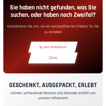
Sie haben nicht gefunden, was Sie
Boxengassen-Zugang
+5.00€
suchen, oder haben noch Zweifel?
Snack-Ecke
+5.00€
Kontaktieren Sie uns, um ein personalisiertes Erlebnis für Sie
zu erstellen
Theoriekurs
+30.00€
Jetzt kontaktieren
Erkundungsrunde
+19.00€
FAQ
Exklusive Strecke
+29.00€
Instruktor-Pilot
+49.00€
GESCHENKT, AUSGEPACKT, ERLEBT
Lächeln, aufheulende Motoren und Adrenalin erzählt von
Kasko- & RC-Versicherung
+39.00€
unseren Influencern