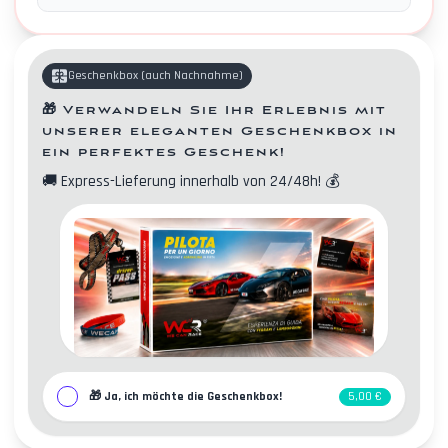
Geschenkbox
(
auch Nachnahme
)
🎁
Verwandeln Sie Ihr Erlebnis mit
unserer eleganten Geschenkbox in
ein perfektes Geschenk!
🚚
Express-Lieferung innerhalb von 24/48h!
💰
Kontakte
🎁
Ja, ich möchte die Geschenkbox!
5,00 €