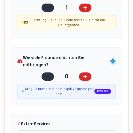
1
Achtung: Bei nur 1 Runde fahren Sie nicht die
Hauptgerade.
Wie viele Freunde möchten Sie
👥
mitbringen?
0
Scegli il numero di pass ospiti // prezzo per
€
20.00
pass
⭐
Extra-Services