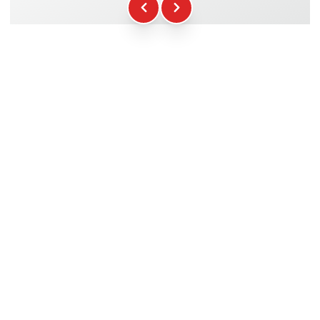
WCR-Gadgets
+12.00€
Teilnahmebescheinigung
+5.00€
Sicherheitsbriefing
+15.00€
Technische Assistenz
+20.00€