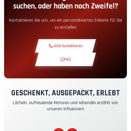
suchen, oder haben noch Zweifel?
Snack-Ecke
+5.00€
Kontaktieren Sie uns, um ein personalisiertes Erlebnis für Sie
zu erstellen
Theoriekurs
+30.00€
Jetzt kontaktieren
Erkundungsrunde
+19.00€
FAQ
Exklusive Strecke
+29.00€
Instruktor-Pilot
+49.00€
GESCHENKT, AUSGEPACKT, ERLEBT
Lächeln, aufheulende Motoren und Adrenalin erzählt von
Kasko- & RC-Versicherung
+39.00€
unseren Influencern
Kraftstoff
+16.00€