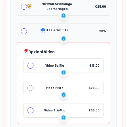
VIP/Warteschlange
€
25.00
überspringen
FLEX & WETTER
20%
🎥
Opzioni Video
Video Selfie
€
15.00
Video Pista
€
20.00
Video TrioMix
€
50.00