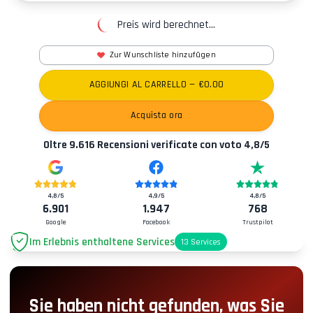
Preis wird berechnet...
Zur Wunschliste hinzufügen
AGGIUNGI AL CARRELLO
— €
0.00
Acquista ora
Oltre
9.616
Recensioni verificate con voto
4,8
/5
4,8
/5
4,9
/5
4,8
/5
6.901
1.947
768
Google
Facebook
Trustpilot
Im Erlebnis enthaltene Services
13
Services
Parkplatz
+2.00€
Sie haben nicht gefunden, was Sie
Boxengassen-Zugang
+5.00€