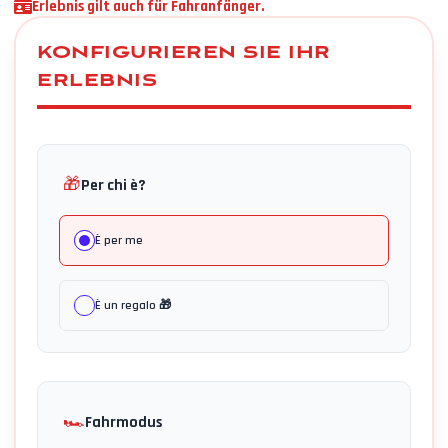
Erlebnis gilt auch für Fahranfänger.
KONFIGURIEREN SIE IHR
ERLEBNIS
🎁
Per chi è?
È per me
È un regalo 🎁
🏎️
Fahrmodus