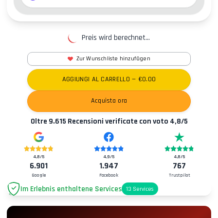
Preis wird berechnet...
Zur Wunschliste hinzufügen
AGGIUNGI AL CARRELLO
— €
0.00
Acquista ora
Oltre
9.615
Recensioni verificate con voto
4,8
/5
4,8
/5
4,9
/5
4,8
/5
6.901
1.947
767
Google
Facebook
Trustpilot
Im Erlebnis enthaltene Services
13
Services
Parkplatz
+2.00€