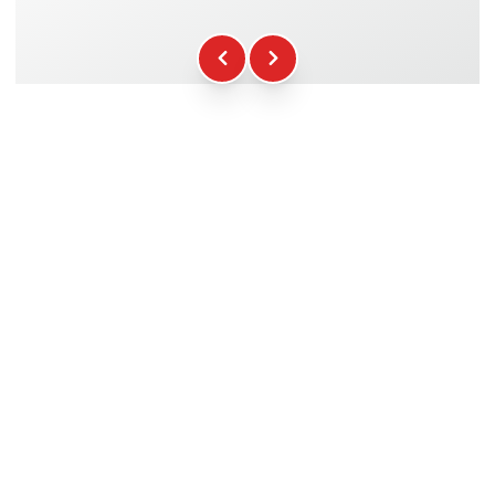
Kraftstoff
+16.00€
WCR-Gadgets
+12.00€
Teilnahmebescheinigung
+5.00€
Sicherheitsbriefing
+15.00€
Technische Assistenz
+20.00€