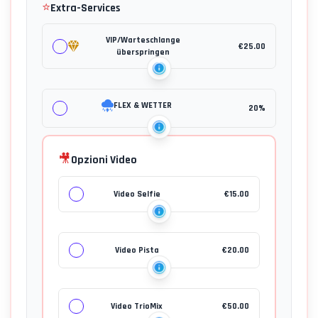
⭐
Extra-Services
VIP/Warteschlange
€
25.00
überspringen
FLEX & WETTER
20%
🎥
Opzioni Video
Video Selfie
€
15.00
Video Pista
€
20.00
Video TrioMix
€
50.00