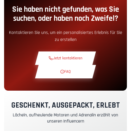
Sie haben nicht gefunden, was Sie
Boxengassen-Zugang
+5.00€
suchen, oder haben noch Zweifel?
Snack-Ecke
+5.00€
Kontaktieren Sie uns, um ein personalisiertes Erlebnis für Sie
zu erstellen
Theoriekurs
+30.00€
Jetzt kontaktieren
Erkundungsrunde
+19.00€
FAQ
Exklusive Strecke
+29.00€
Instruktor-Pilot
+49.00€
GESCHENKT, AUSGEPACKT, ERLEBT
Lächeln, aufheulende Motoren und Adrenalin erzählt von
Kasko- & RC-Versicherung
+39.00€
unseren Influencern