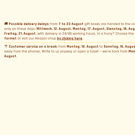
Name
*
Geschenkbox schenken
Vermietung
Ferrari und Lamborghini Quiz
Geschenkkarte schenken
Firmen-Incentive-Pakete
Hochzeitsvermietung
Datenschutzerklärung
Fahrkurse
Buchungen
Foto- und Videovermietung
🚚
Possible delivery delays:
from
7 to 23 August
gift boxes are handed to the co
only on these days:
Mittwoch, 12. August, Montag, 17. August, Dienstag, 18. Au
Cookie-Richtlinie
E-Mail
*
Track Days
Fotoshooting
Termin buchen
Freitag, 21. August
, with delivery in 24/48 working hours. In a hurry? Choose the
Allgemeine Geschäftsbedingungen
format
or visit our Amazon shop
by clicking here
.
WeCanSail
Simulatorvermietung
Über Uns
Box-Aktivierung
Cookie-Einstellungen verwalten
🌴
Customer service on a break:
from
Montag, 10. August
to
Sonntag, 16. Augu
away from the phones. Write to us anyway or open a ticket — we're back from
Mon
Wer wir sind
Provinz
*
August
.
Kontakt
Warum wir?
Blog und News
Kontaktiere uns
Bewertungen
Beschwerde einreichen. Sag's dem Chef
Allgemeine Geschäftsbedingungen
Durch Fortfahren willige ich in die Verarbeitung meiner personenbezogenen Daten
und akzeptiere
die Datenschutzerklärung
Arbeite mit uns
Helpdesk
FAQ
ANMELDEN
Mit uns zusammenarbeiten
Folge uns