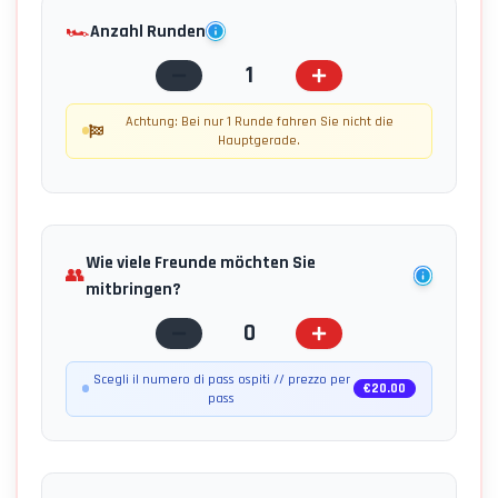
🏎️
Anzahl Runden
1
Achtung: Bei nur 1 Runde fahren Sie nicht die
Hauptgerade.
Wie viele Freunde möchten Sie
👥
mitbringen?
0
Scegli il numero di pass ospiti // prezzo per
€
20.00
pass