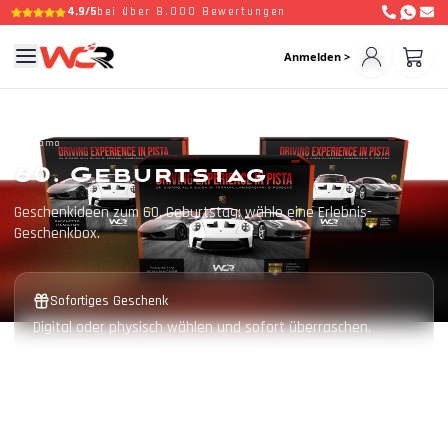
4,9/5
bei über 8.000 Bewertungen
Anmelden >
Promo
60. Geburtstag
Geschenkideen zum 60. Geburtstag: wähle eine Erlebnis-
Geschenkbox.
Sofortiges Geschenk
Digital oder physisch wählen und sofort überraschen.
3 Jahre gültig
Empfänger wählt Datum, Strecke und Supercar.