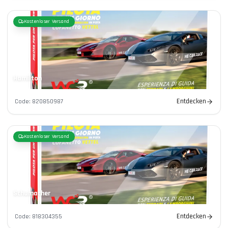
Kostenloser Versand
Hamilton
Entdecken
Code
:
820850987
Kostenloser Versand
Schumacher
Entdecken
Code
:
818304355