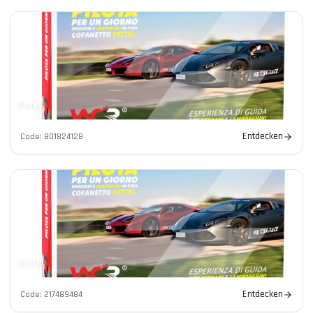
Prost
Entdecken
Code
:
801824128
Vettel
Entdecken
Code
:
217489484
Kontakte