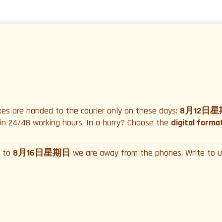
xes are handed to the courier only on these days:
8月12日星
y in 24/48 working hours. In a hurry? Choose the
digital forma
to
8月16日星期日
we are away from the phones. Write to 