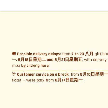
🚚
Possible delivery delays:
from
7 to 23 八月
gift bo
一, 8月18日星期二 and 8月21日星期五
, with deliver
shop
by clicking here
.
🌴
Customer service on a break:
from
8月10日星期一
ticket — we're back from
8月17日星期一
.