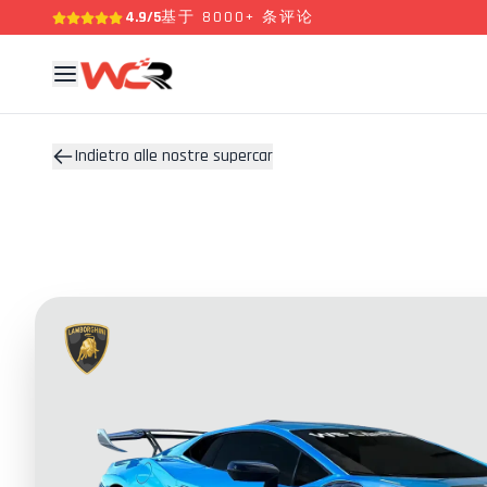
4.9/5
基于 8000+ 条评论
Indietro alle nostre supercar