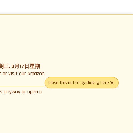
期三, 8月17日星期
t
or visit our Amazon
Close this notice by clicking here
us anyway or open a