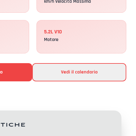
km/h Velocità Massima
5.2L V10
Motore
to
Vedi il calendario
stiche