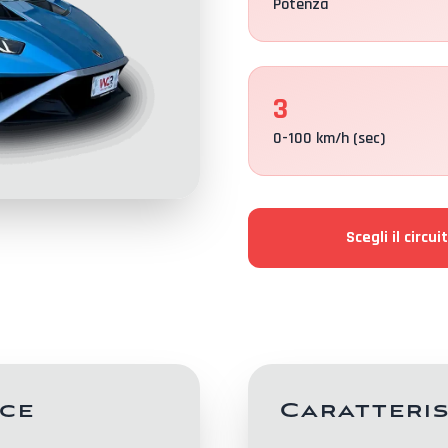
Potenza
3
0-100 km/h (sec)
Scegli il circui
ce
Caratteri