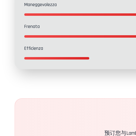
Maneggevolezza
Frenata
Efficienza
联系方式
预订您与Lam