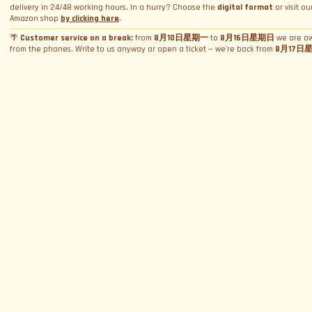
delivery in 24/48 working hours. In a hurry? Choose the
digital format
or visit ou
我们的超跑
姓名
*
在赛道驾驶超跑
Amazon shop
by clicking here
.
赠送礼盒
租赁
法拉利和兰博基尼测验
🌴
Customer service on a break:
from
8月10日星期一
to
8月16日星期日
we are a
from the phones. Write to us anyway or open a ticket — we're back from
8月17日
赠送礼品卡
企业激励套餐
婚礼租车
隐私政策
邮箱
*
驾驶课程
预订
摄影摄像租车
Cookie政策
赛道日
拍摄
预订日期
销售总则
WeCanSail
模拟器租赁
关于我们
礼盒激活
管理Cookie同意
省份
*
关于我们
联系
为什么选择我们？
博客和新闻
联系我们
继续即表示我同意处理我的个人数据并接受
隐私政策
用户评价
投诉。告诉老板
销售条款和条件
与我们合作
订阅
Helpdesk
常见问题
与我们协作
关注我们