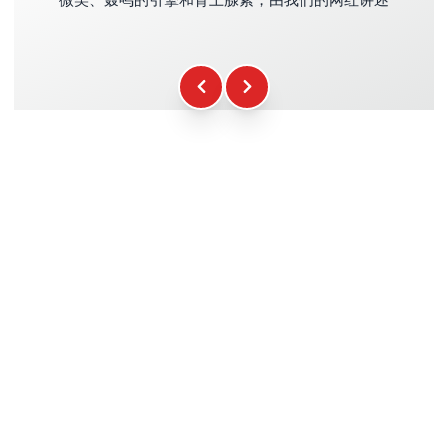
微笑、轰鸣的引擎和肾上腺素，由我们的网红讲述
Kasko和RC保险
+39.00€
燃料
+16.00€
WCR小礼品
+12.00€
参与证书
+5.00€
安全简报
+15.00€
技术支持
+20.00€