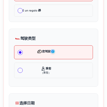
È un regalo 🎁
🏎️
驾驶类型
您驾驶
乘客
(
乘客
)
📅
选择日期