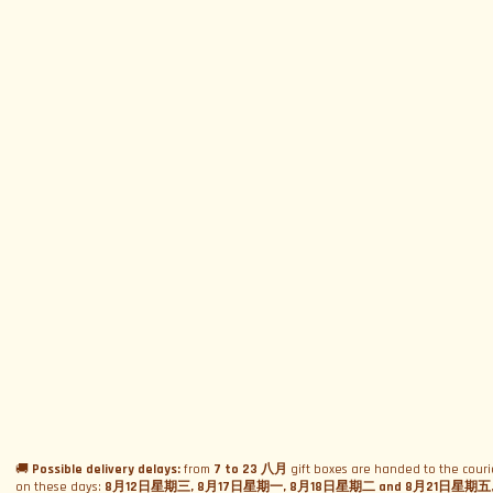
订阅新闻通讯
订阅新闻通讯
菜单
赛道和日期
🚚
Possible delivery delays:
from
7 to 23 八月
gift boxes are handed to the couri
体验
活动日历
on these days:
8月12日星期三, 8月17日星期一, 8月18日星期二 and 8月21日星期五