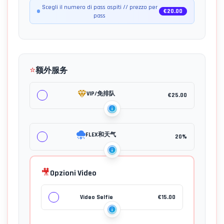
Scegli il numero di pass ospiti // prezzo per
€
20.00
pass
⭐
额外服务
VIP/免排队
€
25.00
FLEX和天气
20%
🎥
Opzioni Video
Video Selfie
€
15.00