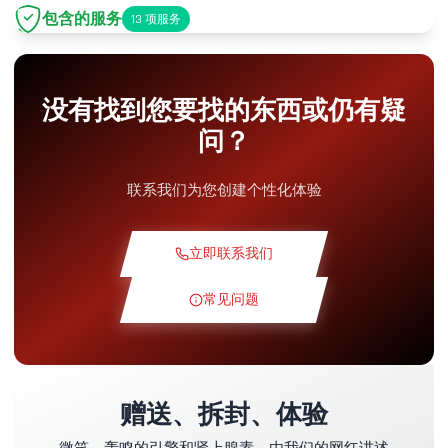
包含的服务
13
项服务
停车
+2.00€
没有找到您要找的东西或仍有疑
Pit-Lane通道
+5.00€
问？
小吃角
+5.00€
联系我们为您创建个性化体验
理论课程
+30.00€
立即联系我们
侦察圈
+19.00€
常见问题
专属赛道
+29.00€
赠送、拆封、体验
教练飞行员
+49.00€