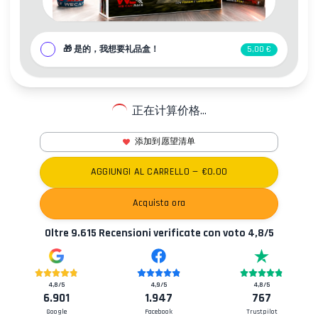
联系方式
🎁
是的，我想要礼品盒！
5,00 €
正在计算价格...
添加到愿望清单
AGGIUNGI AL CARRELLO
— €
0.00
Acquista ora
Oltre
9.615
Recensioni verificate con voto
4,8
/5
4,8
/5
4,9
/5
4,8
/5
6.901
1.947
767
Google
Facebook
Trustpilot