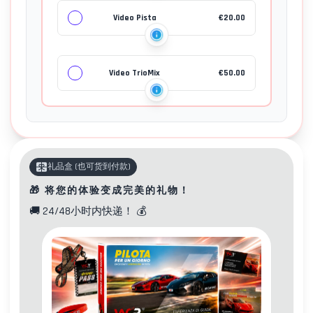
Video Pista
€
20.00
Video TrioMix
€
50.00
礼品盒
(
也可货到付款
)
🎁
将您的体验变成完美的礼物！
🚚
24/48小时内快递！
💰