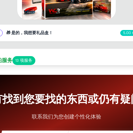
🎁
是的，我想要礼品盒！
5,00 
的服务
13
项服务
停车
it-Lane通道
有找到您要找的东西或仍有疑
小吃角
联系我们为您创建个性化体验