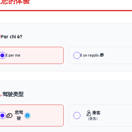
置您的体验

Per chi è?
È per me
È un regalo 🎁
️
驾驶类型
您驾
乘客
驶
(
乘客
)