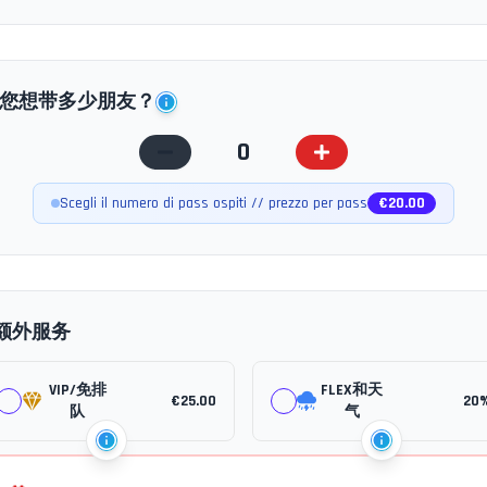
您想带多少朋友？
0
Scegli il numero di pass ospiti // prezzo per pass
€
20.00
额外服务
VIP/免排
FLEX和天
€
25.00
20
队
气