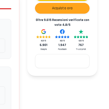
Acquista ora
Oltre
9.615
Recensioni verificate con
voto
4,8
/5
4,8
/5
4,9
/5
4,8
/5
6.901
1.947
767
Google
Facebook
Trustpilot