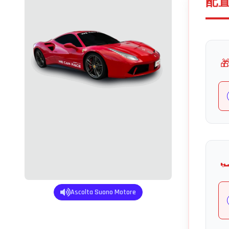
配

🏎
Ascolta Suono Motore