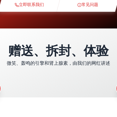
理论课程
立即联系我们
常见问题
侦察圈
专属赛道
赠送、拆封、体验
教练飞行员
微笑、轰鸣的引擎和肾上腺素，由我们的网红讲述
Kasko和RC保险
燃料
WCR小礼品