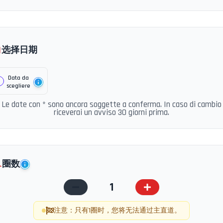

选择日期
Data da
scegliere
Le date con * sono ancora soggette a conferma. In caso di cambio
riceverai un avviso 30 giorni prima.
️
圈数
1
注意：只有1圈时，您将无法通过主直道。