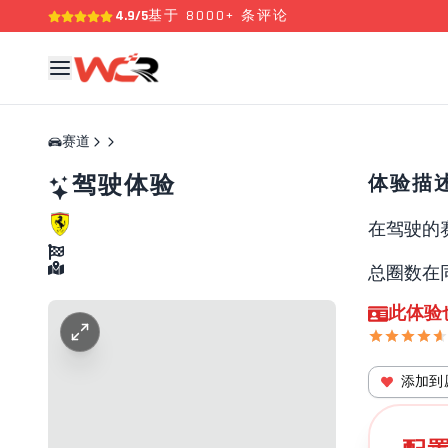
4.9/5
基于 8000+ 条评论
赛道
驾驶体验
体验描
在
驾驶
的
总圈数在
此体验
添加到