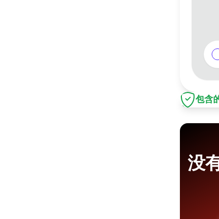
包含
P
没