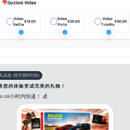
🎥
Opzioni Video
Video
Video
Video
€
15.00
€
20.00
€
50.00
Selfie
Pista
TrioMix
礼品盒
(
也可货到付款
)
将您的体验变成完美的礼物！
24/48小时内快递！
💰