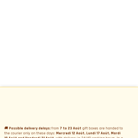
ABONNEZ-VOUS À LA NEWSLETTER
🚚
Possible delivery delays:
from
7 to 23 Août
gift boxes are handed to
the courier only on these days:
Mercredi 12 Août, Lundi 17 Août, Mardi
Abonnez-vous à la
Menu