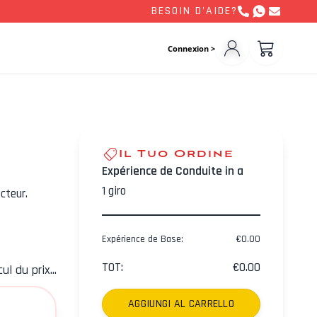
BESOIN D'AIDE?
Connexion >
Il Tuo Ordine
Expérience de Conduite in a
1
giro
cteur.
Expérience de Base
:
€
0.00
TOT
:
€
0.00
ul du prix...
AGGIUNGI AL CARRELLO