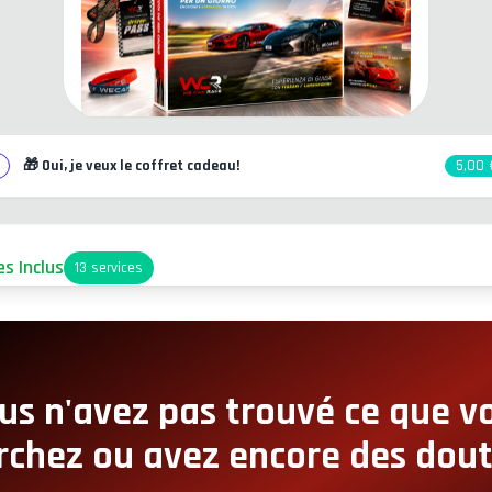
🎁
Oui, je veux le coffret cadeau!
5,00 
es Inclus
13
services
arking
ccès Pit-Lane
us n'avez pas trouvé ce que v
rchez ou avez encore des dout
oin Snack