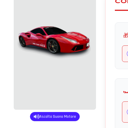
CO

🏎
Ascolta Suono Motore