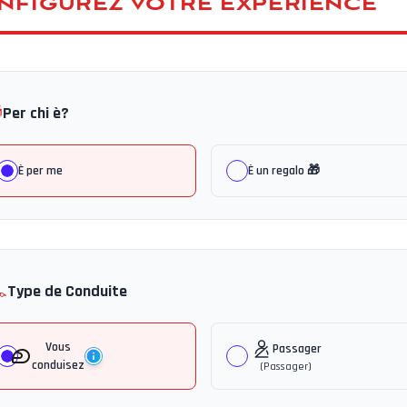
NFIGUREZ VOTRE EXPÉRIENCE

Per chi è?
È per me
È un regalo 🎁
️
Type de Conduite
Vous
Passager
conduisez
(
Passager
)