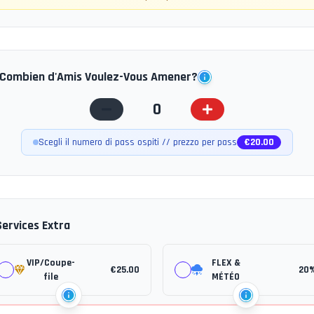
Combien d'Amis Voulez-Vous Amener?
0
Scegli il numero di pass ospiti // prezzo per pass
€
20.00
Services Extra
VIP/Coupe-
FLEX &
€
25.00
20
file
MÉTÉO