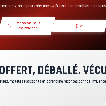
Contactez-nous pour créer une expérience personnalisée pour vous
ours Théorique
Contactez-nous
FAQ
our de Reconnaissance
maintenant
iste Exclusive
ilote Instructeur
OFFERT, DÉBALLÉ, VÉC
ssurance Kasko & RC
rires, moteurs rugissants et adrénaline racontés par nos influenc
arburant