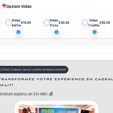
🎥
Opzioni Video
Video
Video
Video
€
15.00
€
20.00
€
50.00
Selfie
Pista
TrioMix
Coffret Cadeau
(
aussi contre-remboursement
)
Transformez votre expérience en cadea
rfait!
ivraison express en 24/48h!
💰