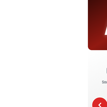
C
T
P
P
A
Sou
C