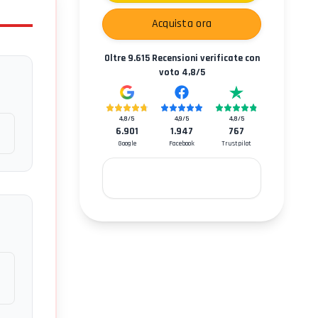
Acquista ora
Oltre
9.615
Recensioni verificate con
voto
4,8
/5
4,8
/5
4,9
/5
4,8
/5
6.901
1.947
767
Google
Facebook
Trustpilot